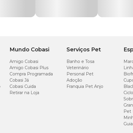
Cirgunferência
ster
Tórax
l e costura refletiva
34 a 36 cm
37 a 40 cm
Mundo Cobasi
Serviços Pet
Esp
Amigo Cobasi
Banho e Tosa
Marc
41 a 44 cm
Amigo Cobasi Plus
Veterinário
Linh
Compra Programada
Personal Pet
Biof
Cobasi Já
Adoção
Cup
o
Cobasi Cuida
Franquia Pet Anjo
Blac
47 a 50 cm
Retirar na Loja
Cicl
Sobr
Gran
52 a 56 cm
Pet
Minh
Guia