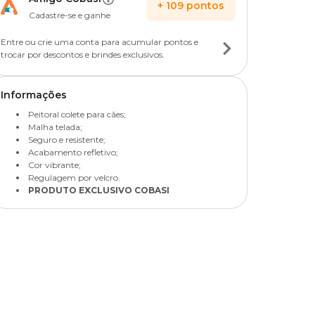
+
109
pontos
Cadastre-se e ganhe
Entre ou crie uma conta para acumular pontos e
trocar por descontos e brindes exclusivos.
Informações
Peitoral colete para cães;
Malha telada;
Seguro e resistente;
Acabamento refletivo;
Cor vibrante;
Regulagem por velcro.
PRODUTO EXCLUSIVO COBASI