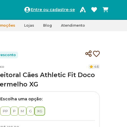
Entre ou cadastre-se
omoções
Lojas
Blog
Atendimento
esconto
co
4.6
eitoral Cães Athletic Fit Doco
ermelho XG
Escolha uma opção:
PP
P
M
G
XG