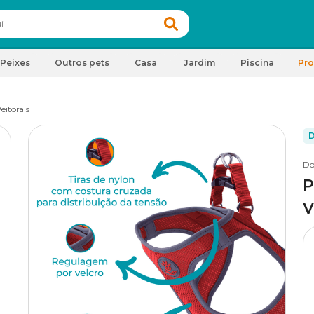
Peixes
Outros pets
Casa
Jardim
Piscina
Pr
eitorais
D
Do
P
V