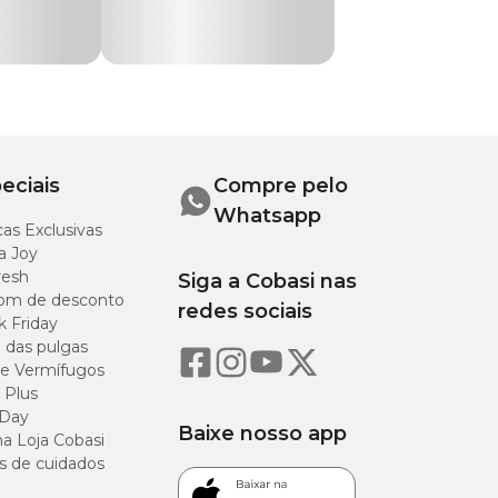
do
Cão
2 a 3
kg
3 a 4,5
eciais
Compre pelo
kg
Whatsapp
as Exclusivas
4,5 a 7
a Joy
kg
resh
Siga a Cobasi nas
om de desconto
redes sociais
7 a 9
k Friday
kg
o das pulgas
e Vermífugos
9 a 11
 Plus
kg
 Day
Baixe nosso app
a Loja Cobasi
s de cuidados