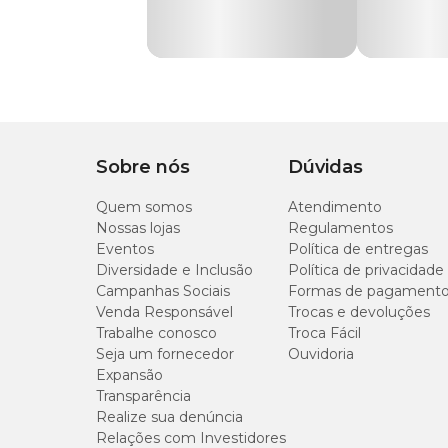
Tamanho
Material
Metal, Plástico, Polié
Diferencial
Malha telada respiráve
PP
Tipo de Pet
Cachorro
P
Sobre nós
Dúvidas
Tipo de Peitoral
Colete
Quem somos
Atendimento
M
Nossas lojas
Regulamentos
Eventos
Política de entregas
Diversidade e Inclusão
Política de privacidade
Campanhas Sociais
Formas de pagament
G
Venda Responsável
Trocas e devoluções
Trabalhe conosco
Troca Fácil
Seja um fornecedor
Ouvidoria
XG
Expansão
Transparência
Realize sua denúncia
Relações com Investidores