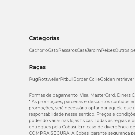
Categorias
Cachorro
Gato
Pássaros
Casa
Jardim
Peixes
Outros p
Raças
Pug
Rottweiler
Pitbull
Border Collie
Golden retriever
Formas de pagamento:
Visa, MasterCard, Diners C
* As promoções, parcerias e descontos contidos e
promoções, será necessário optar por aquela que 
responsabilidade nesse sentido. Preços e condiçõ
podendo variar nas lojas físicas. Todas as regras 
entregues pela Cobasi. Em caso de divergência de v
COMPRA SEGURA. A Cobasi garante segurança para 