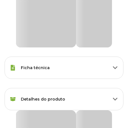
Ficha técnica
Porte
Raças Médias, Raças Grandes
Detalhes do produto
Idade
Filhote, Adulto, Sênior
Akita inu, American Bully, Beagle,
Peitoral Nylon Preto Santa Fé Pet
Boxer, Border Collie, Boston Terrier,