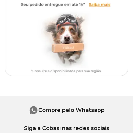
Nº 07
30
65 - 75
Tipo de
Cachorro
Pet
Nº 08
32
73 - 86
Tipo de
Tradicional
Peitoral
Um passeio com segurança e conforto é a melhor coisa para os
cães. Aqui na Cobasi, você encontra o
Peitoral Nylon com preço
especial e diversas ofertas exclusivas. Aproveite!
Compre pelo Whatsapp
Siga a Cobasi nas redes sociais