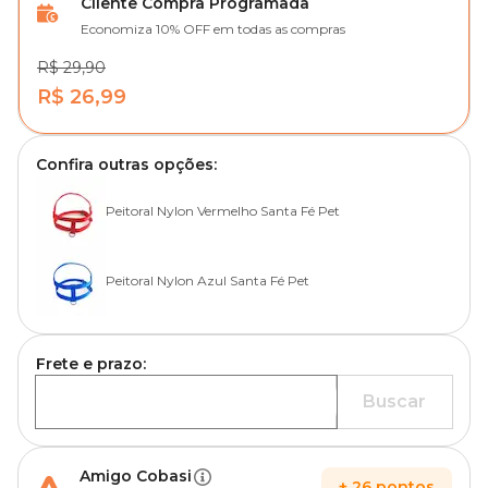
Cliente Compra Programada
Economiza 10% OFF em todas as compras
R$ 29,90
R$ 26,99
Confira outras opções:
Peitoral Nylon Vermelho Santa Fé Pet
Peitoral Nylon Azul Santa Fé Pet
Frete e prazo:
Buscar
Amigo Cobasi
+
26
pontos