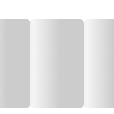
as Médias, Raças Grandes
r
olvido especialmente para cães de grande porte, com caimento perfeito de a
.
os cães e é sempre bom saber qual tipo de peitoral é ideal para o nosso bichin
Fé Pet Azul com
preço
especial.
Circu
(cm)
tórax 
50 a 60