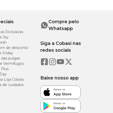
eciais
Compre pelo
Whatsapp
as Exclusivas
a Joy
resh
Siga a Cobasi nas
om de desconto
redes sociais
k Friday
o das pulgas
e Vermífugos
 Plus
 Day
Baixe nosso app
a Loja Cobasi
s de cuidados