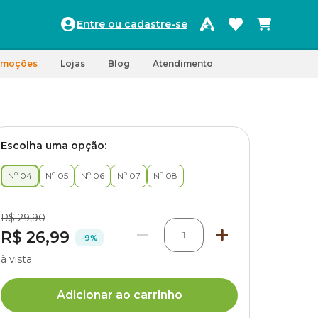
Entre ou cadastre-se
omoções
Lojas
Blog
Atendimento
Escolha uma opção:
Nº 04
Nº 05
Nº 06
Nº 07
Nº 08
R$ 29,90
R$ 26,99
1
-9%
à vista
Adicionar ao carrinho