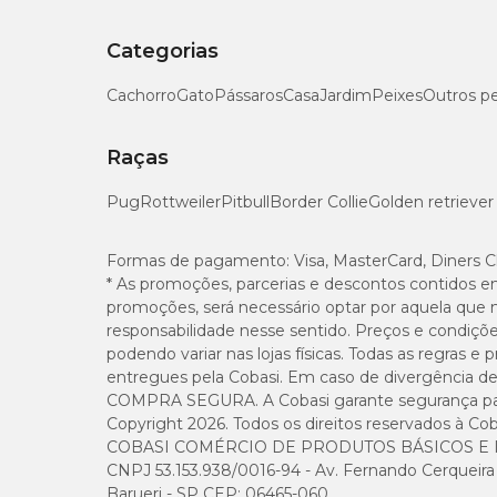
Categorias
Cachorro
Gato
Pássaros
Casa
Jardim
Peixes
Outros p
Raças
Pug
Rottweiler
Pitbull
Border Collie
Golden retriever
Formas de pagamento:
Visa, MasterCard, Diners C
* As promoções, parcerias e descontos contidos e
promoções, será necessário optar por aquela que 
responsabilidade nesse sentido. Preços e condiçõ
podendo variar nas lojas físicas. Todas as regras 
entregues pela Cobasi. Em caso de divergência de v
COMPRA SEGURA. A Cobasi garante segurança para 
Copyright 2026. Todos os direitos reservados à Cob
COBASI COMÉRCIO DE PRODUTOS BÁSICOS E I
CNPJ 53.153.938/0016-94 - Av. Fernando Cerqueira Cé
Barueri - SP CEP: 06465-060