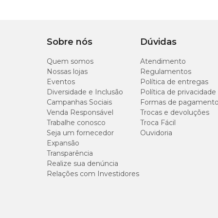
Tipo de Peitoral
Tradicional
Nº 05
26
Sobre nós
Dúvidas
Nº 06
28
Quem somos
Atendimento
Nº 07
30
Nossas lojas
Regulamentos
Eventos
Política de entregas
Nº 08
32
Diversidade e Inclusão
Política de privacidade
Campanhas Sociais
Formas de pagament
Venda Responsável
Trocas e devoluções
Trabalhe conosco
Troca Fácil
Seja um fornecedor
Ouvidoria
Expansão
Transparência
Realize sua denúncia
Relações com Investidores