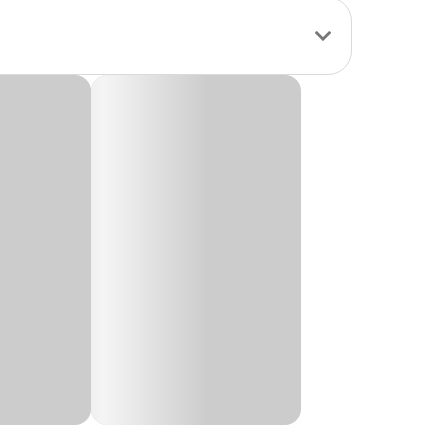
cordo com o tamanho
ho. É ela que torna
nferência do
(cm)