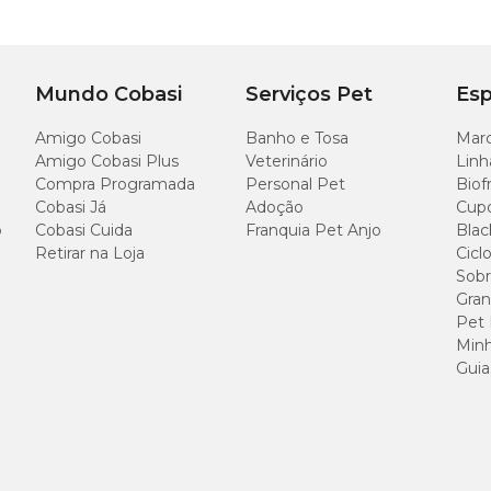
54 a 64
Mundo Cobasi
Serviços Pet
Esp
60 a 70
Amigo Cobasi
Banho e Tosa
Marc
65 a 75
Amigo Cobasi Plus
Veterinário
Linh
Compra Programada
Personal Pet
Biof
73 a 86
Cobasi Já
Adoção
Cup
o
Cobasi Cuida
Franquia Pet Anjo
Blac
Retirar na Loja
Cicl
Sobr
Gran
Pet
Minh
Guia