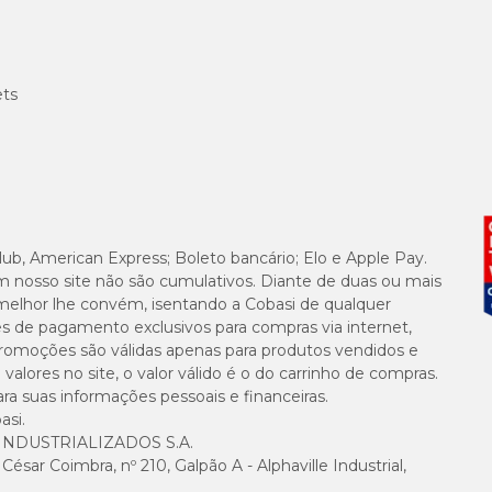
ets
lub, American Express; Boleto bancário; Elo e Apple Pay.
m nosso site não são cumulativos. Diante de duas ou mais
melhor lhe convém, isentando a Cobasi de qualquer
es de pagamento exclusivos para compras via internet,
e promoções são válidas apenas para produtos vendidos e
alores no site, o valor válido é o do carrinho de compras.
suas informações pessoais e financeiras.
asi.
NDUSTRIALIZADOS S.A.
sar Coimbra, nº 210, Galpão A - Alphaville Industrial,