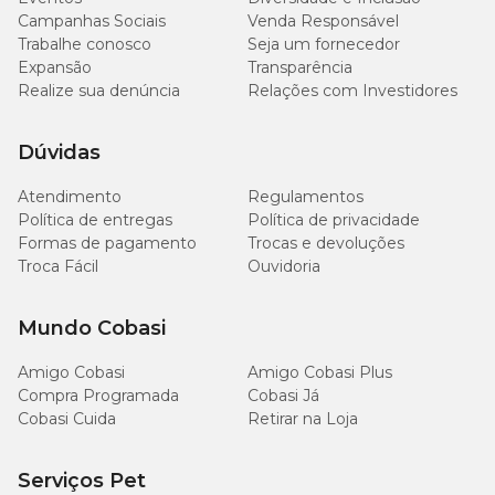
Campanhas Sociais
Venda Responsável
Trabalhe conosco
Seja um fornecedor
G
2,5 cm
40 a 67 cm
62 a 107 cm
Expansão
Transparência
Realize sua denúncia
Relações com Investidores
Dúvidas
Atendimento
Regulamentos
Política de entregas
Política de privacidade
Formas de pagamento
Trocas e devoluções
Troca Fácil
Ouvidoria
Mundo Cobasi
Amigo Cobasi
Amigo Cobasi Plus
Compra Programada
Cobasi Já
Cobasi Cuida
Retirar na Loja
Serviços Pet