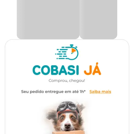
Gênero
Unissex
O
peitoral para cachorro Zee.Dog Gotham
conta com
estrutura reforçada e fecho com sistema de segurança super-
resistente, garantindo mais tranquilidade durante os passeios.
Material
Poliéster
Assim como os cintos de segurança, é importante evitar o contato
com superfícies ásperas ou cortantes, como mordidas, para
preservar a integridade do produto.
Produzido em poliéster de alta
Diferencial
qualidade, o mesmo material
utilizado em cintos de segurança.
Ajuste prático e versátil
O
peitoral H ajustável para cachorro
possui regulagem tanto
Tipo de
Cachorro
no pescoço quanto na cintura, proporcionando melhor adaptação
Pet
ao corpo do pet. Além disso, conta com
duas opções para
prender a guia
, sendo uma na altura do pescoço e outra na
altura do tórax, oferecendo mais controle e versatilidade durante o
Tipo de
passeio.
Peitoral H
Peitoral
O
Peitoral H Zee.Dog Gotham Preto
é indicado
exclusivamente para cachorros e é uma excelente opção de
peitoral confortável e resistente
para a rotina diária.
Garanta o
Peitoral H para Cães Zee.Dog Gotham com preço
especial pelo site, app ou em uma das lojas físicas. Clientes
cadastrados no programa
Compra Programada
aproveitam