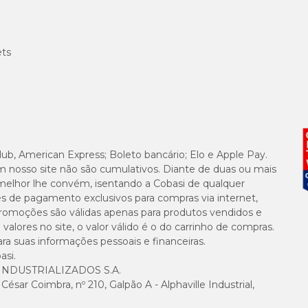
ets
lub, American Express; Boleto bancário; Elo e Apple Pay.
m nosso site não são cumulativos. Diante de duas ou mais
melhor lhe convém, isentando a Cobasi de qualquer
es de pagamento exclusivos para compras via internet,
e promoções são válidas apenas para produtos vendidos e
alores no site, o valor válido é o do carrinho de compras.
suas informações pessoais e financeiras.
asi.
NDUSTRIALIZADOS S.A.
sar Coimbra, nº 210, Galpão A - Alphaville Industrial,