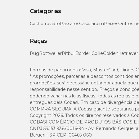
Categorias
Cachorro
Gato
Pássaros
Casa
Jardim
Peixes
Outros p
Raças
Pug
Rottweiler
Pitbull
Border Collie
Golden retriever
Formas de pagamento:
Visa, MasterCard, Diners C
* As promoções, parcerias e descontos contidos e
promoções, será necessário optar por aquela que 
responsabilidade nesse sentido. Preços e condiçõ
podendo variar nas lojas físicas. Todas as regras 
entregues pela Cobasi. Em caso de divergência de v
COMPRA SEGURA. A Cobasi garante segurança para 
Copyright 2026. Todos os direitos reservados à Cob
COBASI COMÉRCIO DE PRODUTOS BÁSICOS E I
CNPJ 53.153.938/0016-94 - Av. Fernando Cerqueira Cé
Barueri - SP CEP: 06465-060