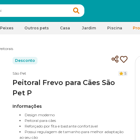
Peixes
Outros pets
Casa
Jardim
Piscina
Pr
eitorais
Desconto
São Pet
5
Peitoral Frevo para Cães São
Pet P
Informações
Design moderno
Peitoral para cães
Reforçado por fita e bastante confortável
Possui regulagem de tamanho para melhor adaptação
ao seu cão