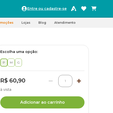
Entre ou cadastre-se
omoções
Lojas
Blog
Atendimento
Escolha uma opção:
P
M
G
R$ 60,90
1
à vista
Adicionar ao carrinho