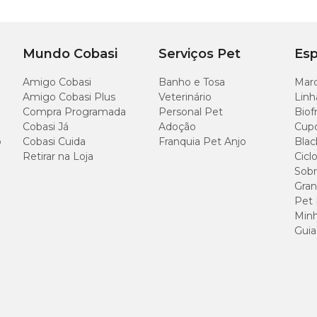
60-90
Mundo Cobasi
Serviços Pet
Esp
Amigo Cobasi
Banho e Tosa
Marc
Amigo Cobasi Plus
Veterinário
Linh
Compra Programada
Personal Pet
Biof
Cobasi Já
Adoção
Cup
o
Cobasi Cuida
Franquia Pet Anjo
Blac
Retirar na Loja
Cicl
Sobr
Gran
Pet
Minh
Guia