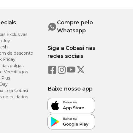
2,5
eciais
Compre pelo
Whatsapp
as Exclusivas
a Joy
resh
Siga a Cobasi nas
om de desconto
redes sociais
k Friday
o das pulgas
e Vermífugos
 Plus
 Day
Baixe nosso app
a Loja Cobasi
s de cuidados