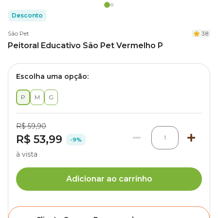
Desconto
São Pet
3.8
Peitoral Educativo São Pet Vermelho P
Escolha uma opção:
P
M
G
R$ 59,90
R$ 53,99
1
-9%
à vista
Adicionar ao carrinho