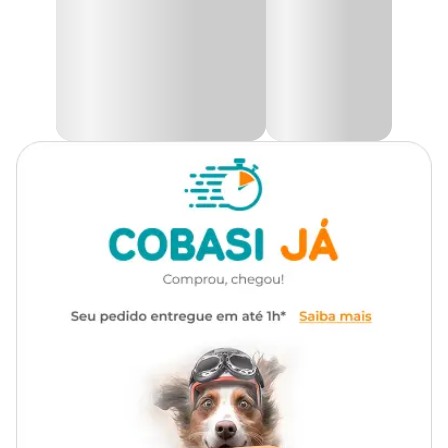
Gênero
Unissex
Medidas aproximadas
Material
Metal, Plástico, Poliéster
Comprimento
Largura
Altura
Tamanho
(cm)
(cm)
(cm)
Tipo de Pet
Cachorro
P
42 - 60
26 - 30
1,5
Tipo de
Antipuxão
Peitoral
M
54 - 80
32 - 40
2
G
66 - 100
38 - 50
2,5
Só na Cobasi você encontra o
Peitoral Educativo São Pet
Vermelho com preço
especial e tudo o que o seu pet precisa para
passear com segurança e conforto!