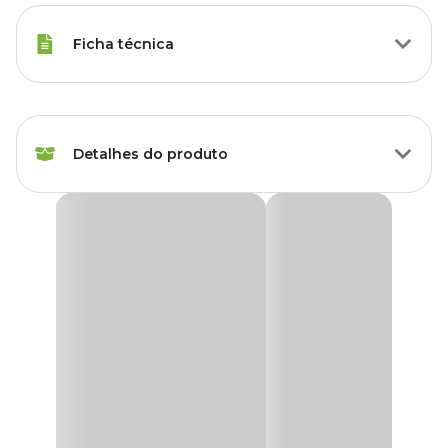
Ficha técnica
Chinchila, Coelho, Hamsters,
Espécies
Porquinho da Índia, Roedores
Detalhes do produto
Marca
PetPira
Pedra Mineral Plus Cenoura para Roedores PetPira
Cor
Laranja
A
Pedra Mineral Plus Cenoura PetPira
foi feita especialmente
para os roedores poderem desgastar seus dentes, aliviando o
Gênero
Unissex
estresse e ociosidade. Nstes animais, mesmo na fase adulta, os
dentes não param de se desenvolver, tendo a necessidade de
desgastá-los, promovendo maior conforto.
A
Pedra Mineral Plus PetPira
ajuda no fortalecimento dos ossos,
na manutenção do dente saudável e embelezamento da pelagem,
as obras primas utilizadas no produto possui os padrões exigidos de
pureza para a utilização em animais.