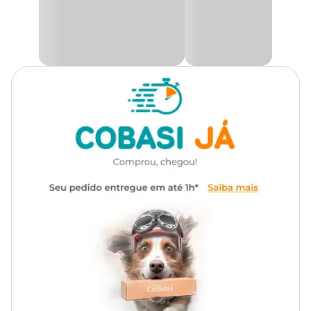
Você sabia que aqui na Cobasi você encontra a maior variedade de
produtos com ótimas ofertas e descontos exclusivos? E não para
por aí, você também encontra a
Pedra Mineral Plus para
Roedores PetPira com preço
imperdível, venha conferir!
Composição
Sulfato de cálcio, calcita, dolomita e farinha de conchas marinhas.
Modo de uso
Com a ajuda das hastes, basta fixar a Pedra Mineral Plus PetPira
na gaiola do roedor em uma altura adequada.
Medidas aproximadas
Comp: 22 cm x Larg: 5 cm.