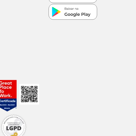
m em local seco,
celência de seus
 encontra
ar a entrega de seus