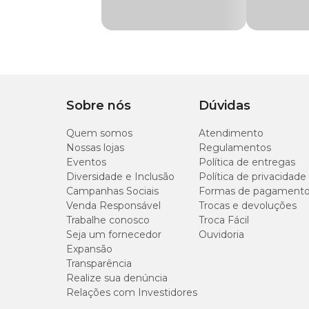
Indicação
Proteção contra ver
Fembendazol: 100mg;
Excipiente q.s.p.: 1ml.
Composição
Fembendazol
Panacur 10%: modo de uso
Apresentação
Frasco com 20ml
Sobre nós
Dúvidas
Há duas maneiras de administrar o vermífugo para cães
P
Tipo de Pet
Cachorros
por um período de 3 dias consecutivos.
Quem somos
Atendimento
Para mais informações sobre dosagem e tempo de tratame
Nossas lojas
Regulamentos
automedicação pode fazer mal ao seu animal de estimaçã
Eventos
Política de entregas
Diversidade e Inclusão
Política de privacidade
Campanhas Sociais
Formas de pagament
Panacur: contraindicações
Venda Responsável
Trocas e devoluções
Trabalhe conosco
Troca Fácil
A administração do medicamento
Panacur 10%
para cães
Seja um fornecedor
Ouvidoria
Expansão
Panacur para cachorro: efeitos colaterais
Transparência
Realize sua denúncia
O
Panacur 10% para cachorro
não possui efeitos colater
Relações com Investidores