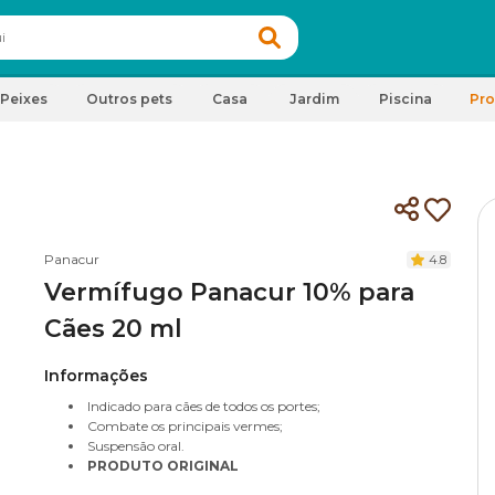
Peixes
Outros pets
Casa
Jardim
Piscina
Pr
Panacur
4.8
Vermífugo Panacur 10% para
Cães 20 ml
Informações
Indicado para cães de todos os portes;
Combate os principais vermes;
Suspensão oral.
PRODUTO ORIGINAL