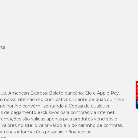
anacur
siga as seguintes recomendações do fabricante: armazenar a embalage
ets
ade do laboratório
MSD Saúde Animal
. A multinacional é reconhecida pela ex
os animais de estimação em dia.
lub, American Express; Boleto bancário; Elo e Apple Pay.
m nosso site não são cumulativos. Diante de duas ou mais
 baixo
, não há lugar melhor do que o pet shop online da Cobasi. Aqui, o tutor
melhor lhe convém, isentando a Cobasi de qualquer
ões que cabem no seu bolso. Com a
Compra Programada
, é possível agend
es de pagamento exclusivos para compras via internet,
e promoções são válidas apenas para produtos vendidos e
alores no site, o valor válido é o do carrinho de compras.
suas informações pessoais e financeiras.