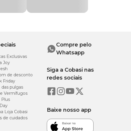
eciais
Compre pelo
g de peso, por dia,
Whatsapp
as Exclusivas
 Lembre-se: a
a Joy
resh
Siga a Cobasi nas
om de desconto
redes sociais
k Friday
o das pulgas
e Vermífugos
 Plus
 Day
Baixe nosso app
a Loja Cobasi
s de cuidados