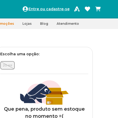
Entre ou cadastre-se
omoções
Lojas
Blog
Atendimento
Escolha uma opção:
20 ml
Que pena, produto sem estoque
no momento =(