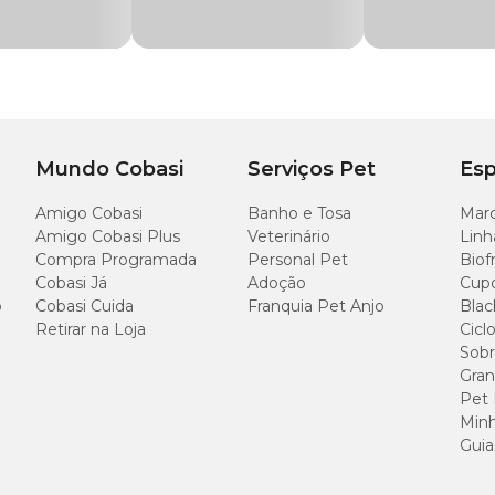
mes
Mundo Cobasi
Serviços Pet
Esp
anacur 10%
. Por via oral, ofereça 100mg/kg de peso em dose única ou 50mg/k
Amigo Cobasi
Banho e Tosa
Marc
nto, leia a
bula do Panacur
e consulte um médico-veterinário de confiança.
Amigo Cobasi Plus
Veterinário
Linh
o.
Compra Programada
Personal Pet
Biof
Cobasi Já
Adoção
Cup
o
Cobasi Cuida
Franquia Pet Anjo
Blac
Retirar na Loja
Cicl
Sobr
 é contraindicado para fêmeas gestantes e lactantes.
Gran
Pet
Minh
Guia
ais.