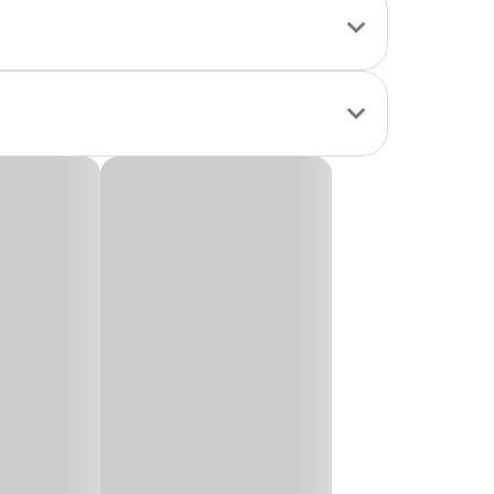
dicamento de
s:
Ancylostoma