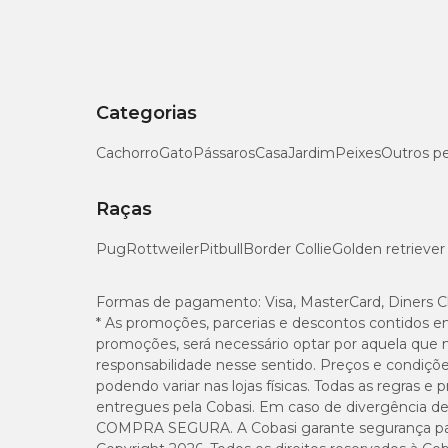
Panacur: dica de conservação
Para garantir a melhor conservação do
medicamento P
protegido do sol e longe do alcance de animais e crianças.
Categorias
Panacur é um vermífugo da MSD Saúde Animal
Cachorro
Gato
Pássaros
Casa
Jardim
Peixes
Outros p
O
medicamento Panacur 10%
conta com toda a qualid
medicamentos que ajudam a manter a saúde e bem-estar d
Raças
Código MSD: D10693913.
Pug
Rottweiler
Pitbull
Border Collie
Golden retriever
Panacur com preço baixo é na Cobasi
Formas de pagamento:
Visa, MasterCard, Diners C
* As promoções, parcerias e descontos contidos e
Se você procura pelo medicamento
Panacur com preço
promoções, será necessário optar por aquela que 
remédios
e
itens de higiene
para cachorro em condiç
responsabilidade nesse sentido. Preços e condiçõ
pedidos recorrentes para quando quiser.
podendo variar nas lojas físicas. Todas as regras 
entregues pela Cobasi. Em caso de divergência de v
COMPRA SEGURA. A Cobasi garante segurança para 