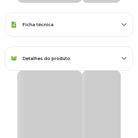
Ficha técnica
Tipos de Peixe
Qualquer Peixe
Detalhes do produto
Marca
Soma
Gênero
Unissex
Painel Decorativo Dupla Face Soma S60/S61
O
Painel Decorativo Dupla Face Soma S60/S61
é uma
Material
PVC
escolha excepcional para a decoração de aquários, proporcionando
um ambiente estético e visualmente agradável para o habitat
aquático.
O destaque desse
painel decorativo
é a sua dupla face,
oferecendo flexibilidade na escolha da aparência desejada. Além
disso ele é impresso em alta definição, o que resulta em imagens
nítidas e vibrantes que adicionam profundidade e realismo ao