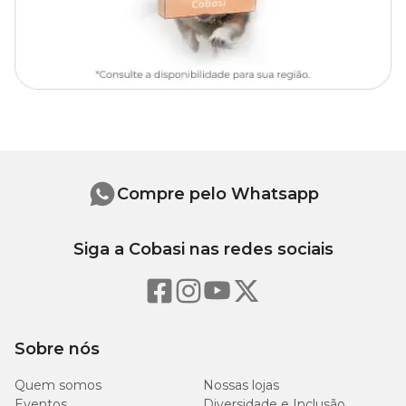
método irá permitir que o painel fique totalmente aderido ao vidro,
tornando a sua visualização mais nítida.
Obs:
Caso a altura do aquário seja menor que o painel, basta
cortá-lo na altura desejada.
Medidas aproximadas
Comprimento
Altura (cm)
(cm)
Compre pelo Whatsapp
30
80
Siga a Cobasi nas redes sociais
40
80
50
100
Sobre nós
60
100
Quem somos
Nossas lojas
Eventos
Diversidade e Inclusão