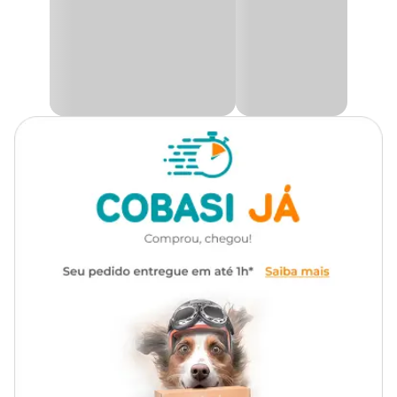
ambiente aquático. Além disso, o material impermeável utilizado
na fabricação do painel é crucial para garantir que ele resista à
umidade.
Aqui na Cobasi você encontra a maior variedade de decorações e
ornamentos de aquarismo, como o
Painel Decorativo Dupla
Face Soma S60/S61 com preço
imperdível! Compre pelo site,
aplicativo ou em uma de nossas lojas espalhadas por todo o Brasil.
Algumas características do Painel Decorativo Soma são:
Material de alta qualidade atóxico, sem mau cheiro e inerte;
Imagem em alta definição;
PVC Autoadesivo que garante imagem lisa e sem rugas;
Cores Vibrantes, detalhadas e em alta definição com efeito
realista.
Modo de usar
Sua fixação pode ser feita de duas formas:
1.
Fixado pelas bordas com fita adesiva;
2.
Fixado com adesivo líquido transparente (recomendado). Este