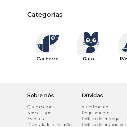
Categorias
Categorias
Outros pets
Categorias
Categorias
Categorias
Categorias
Categorias
Categorias
Categorias
Cachorro
Gato
Pássaro
Peixe
Casa
Jardim
Piscina
Cachorro
Gato
Pá
Sobre nós
Dúvidas
Quem somos
Atendimento
Nossas lojas
Regulamentos
Eventos
Política de entregas
Diversidade e Inclusão
Política de privacidade