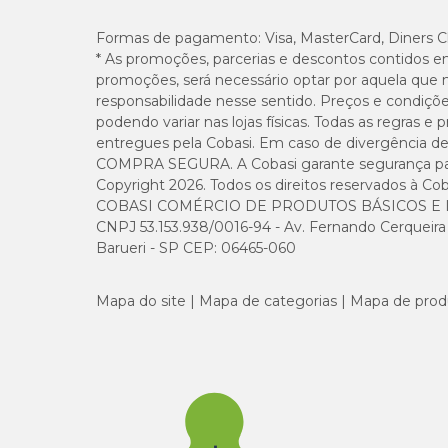
Formas de pagamento:
Visa, MasterCard, Diners C
* As promoções, parcerias e descontos contidos e
promoções, será necessário optar por aquela que 
responsabilidade nesse sentido. Preços e condiçõ
podendo variar nas lojas físicas. Todas as regras 
entregues pela Cobasi. Em caso de divergência de v
COMPRA SEGURA. A Cobasi garante segurança para 
Copyright 2026. Todos os direitos reservados à Cob
COBASI COMÉRCIO DE PRODUTOS BÁSICOS E I
CNPJ 53.153.938/0016-94 - Av. Fernando Cerqueira Cé
Barueri - SP CEP: 06465-060
Mapa do site
Mapa de categorias
Mapa de prod