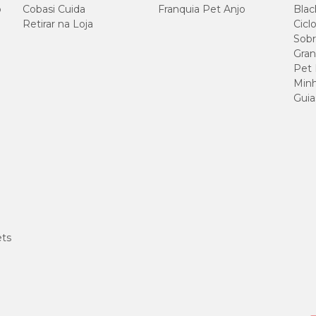
o
Cobasi Cuida
Franquia Pet Anjo
Blac
Retirar na Loja
Cicl
Sobr
Gran
Pet
Minh
Guia
ets