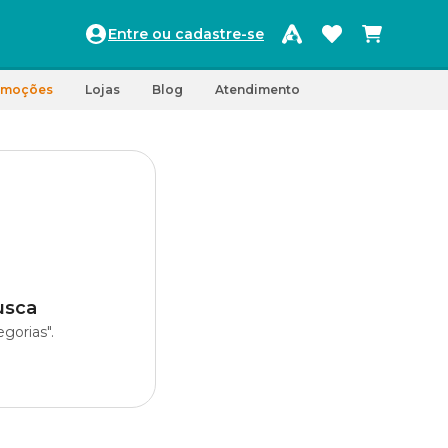
Entre ou cadastre-se
omoções
Lojas
Blog
Atendimento
usca
gorias".