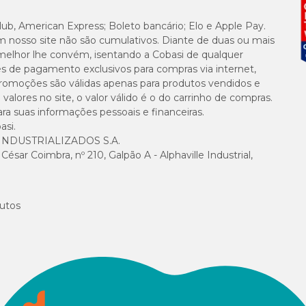
lub, American Express; Boleto bancário; Elo e Apple Pay.
m nosso site não são cumulativos. Diante de duas ou mais
melhor lhe convém, isentando a Cobasi de qualquer
es de pagamento exclusivos para compras via internet,
e promoções são válidas apenas para produtos vendidos e
alores no site, o valor válido é o do carrinho de compras.
suas informações pessoais e financeiras.
asi.
NDUSTRIALIZADOS S.A.
sar Coimbra, nº 210, Galpão A - Alphaville Industrial,
utos