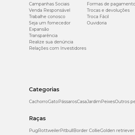
Campanhas Sociais
Formas de pagament
Venda Responsável
Trocas e devoluções
Trabalhe conosco
Troca Fácil
Seja um fornecedor
Ouvidoria
Expansão
Transparência
Realize sua denúncia
Relações com Investidores
Categorias
Cachorro
Gato
Pássaros
Casa
Jardim
Peixes
Outros p
Raças
Pug
Rottweiler
Pitbull
Border Collie
Golden retriever