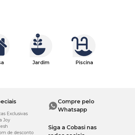
sa
Jardim
Piscina
eciais
Compre pelo
Whatsapp
as Exclusivas
a Joy
resh
Siga a Cobasi nas
om de desconto