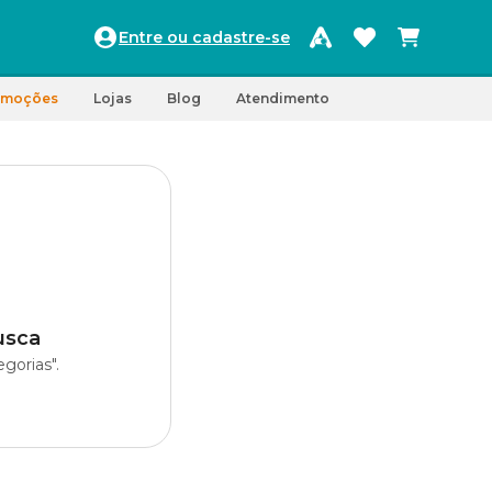
Entre ou cadastre-se
omoções
Lojas
Blog
Atendimento
usca
gorias".