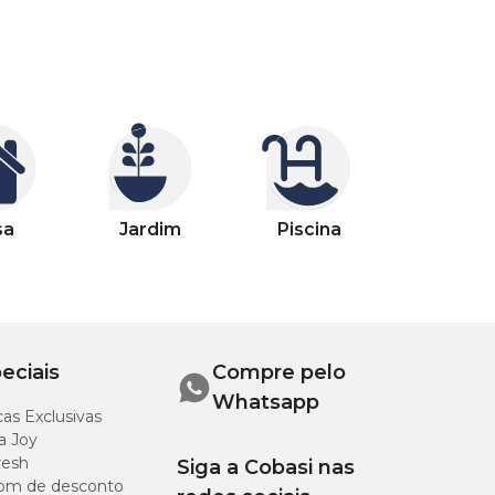
sa
Jardim
Piscina
eciais
Compre pelo
Whatsapp
as Exclusivas
a Joy
resh
Siga a Cobasi nas
om de desconto