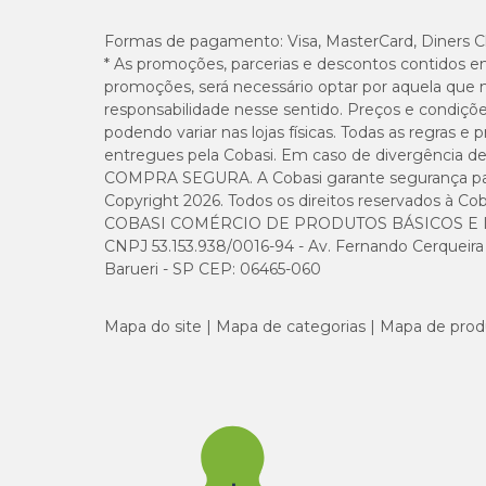
Formas de pagamento:
Visa, MasterCard, Diners C
* As promoções, parcerias e descontos contidos e
promoções, será necessário optar por aquela que 
responsabilidade nesse sentido. Preços e condiçõ
podendo variar nas lojas físicas. Todas as regras 
entregues pela Cobasi. Em caso de divergência de v
COMPRA SEGURA. A Cobasi garante segurança para 
Copyright 2026. Todos os direitos reservados à Cob
COBASI COMÉRCIO DE PRODUTOS BÁSICOS E I
CNPJ 53.153.938/0016-94 - Av. Fernando Cerqueira Cé
Barueri - SP CEP: 06465-060
Mapa do site
Mapa de categorias
Mapa de prod