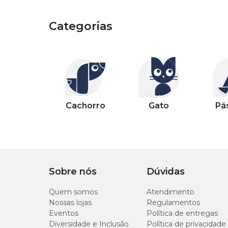
Categorias
Categorias
Outros pets
Categorias
Categorias
Categorias
Categorias
Categorias
Categorias
Categorias
Cachorro
Gato
Pássaro
Peixe
Casa
Jardim
Piscina
Cachorro
Gato
Pá
Sobre nós
Dúvidas
Quem somos
Atendimento
Nossas lojas
Regulamentos
Eventos
Política de entregas
Diversidade e Inclusão
Política de privacidade