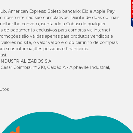
lub, American Express; Boleto bancário; Elo e Apple Pay.
m nosso site não são cumulativos. Diante de duas ou mais
melhor lhe convém, isentando a Cobasi de qualquer
es de pagamento exclusivos para compras via internet,
e promoções são válidas apenas para produtos vendidos e
alores no site, o valor válido é o do carrinho de compras.
suas informações pessoais e financeiras.
asi.
NDUSTRIALIZADOS S.A.
sar Coimbra, nº 210, Galpão A - Alphaville Industrial,
utos