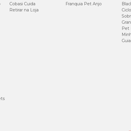
o
Cobasi Cuida
Franquia Pet Anjo
Blac
Retirar na Loja
Cicl
Sobr
Gran
Pet
Minh
Guia
ets