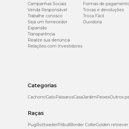
Campanhas Sociais
Formas de pagament
Venda Responsável
Trocas e devoluções
Trabalhe conosco
Troca Fácil
Seja um fornecedor
Ouvidoria
Expansão
Transparência
Realize sua denúncia
Relações com Investidores
Categorias
Cachorro
Gato
Pássaros
Casa
Jardim
Peixes
Outros p
Raças
Pug
Rottweiler
Pitbull
Border Collie
Golden retriever