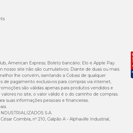
ets
lub, American Express; Boleto bancário; Elo e Apple Pay.
m nosso site não são cumulativos. Diante de duas ou mais
melhor lhe convém, isentando a Cobasi de qualquer
es de pagamento exclusivos para compras via internet,
e promoções são válidas apenas para produtos vendidos e
alores no site, o valor válido é o do carrinho de compras.
suas informações pessoais e financeiras.
asi.
NDUSTRIALIZADOS S.A.
sar Coimbra, nº 210, Galpão A - Alphaville Industrial,