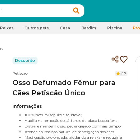
Peixes
Outros pets
Casa
Jardim
Piscina
Pr
os
Desconto
Petiscao
4.7
Osso Defumado Fêmur para
Cães Petiscão Único
Informações
100% Natural seguro e saudável;
Auxilia na remoção do tártaro e da placa bacteriana;
Distrai e mantém o seu pet engajado por mais tempo;
Atende ao instinto natural de mastigação dos cães.
Mastigação prolongada, ajudando a relaxar e reduzir a