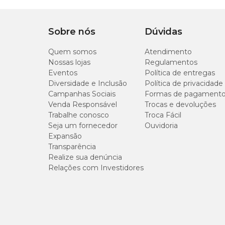
Comprimento: 38 – 44 cm.
Marca
Petiscao
Sobre nós
Dúvidas
Quantidade diária recomendada
Gênero
Unissex
Quem somos
Atendimento
Nossas lojas
Regulamentos
Até 1 unidade por dia
Eventos
Política de entregas
Diversidade e Inclusão
Política de privacidade
Campanhas Sociais
Formas de pagament
Venda Responsável
Trocas e devoluções
Trabalhe conosco
Troca Fácil
Seja um fornecedor
Ouvidoria
Expansão
Transparência
Realize sua denúncia
Relações com Investidores