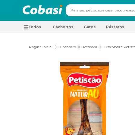
Todos
Cachorros
Gatos
Pássaros
Página inicial
Cachorro
Petiscos
Ossinhos e Petisc