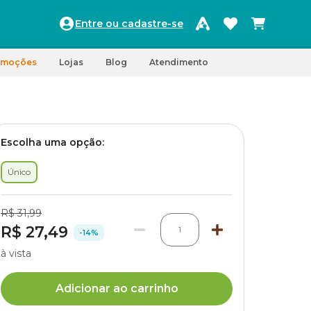
Entre ou cadastre-se
omoções
Lojas
Blog
Atendimento
Escolha uma opção:
Único
R$ 31,99
R$ 27,49
1
-14%
à vista
Adicionar ao carrinho