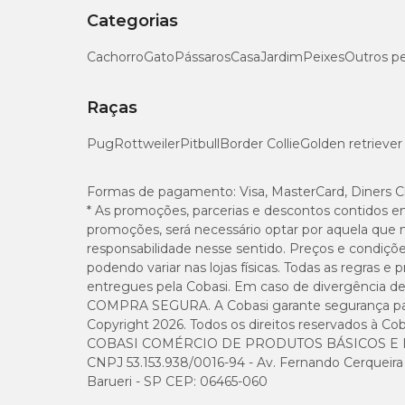
Categorias
Cachorro
Gato
Pássaros
Casa
Jardim
Peixes
Outros p
Raças
Pug
Rottweiler
Pitbull
Border Collie
Golden retriever
Formas de pagamento:
Visa, MasterCard, Diners C
* As promoções, parcerias e descontos contidos e
promoções, será necessário optar por aquela que 
responsabilidade nesse sentido. Preços e condiçõ
podendo variar nas lojas físicas. Todas as regras 
entregues pela Cobasi. Em caso de divergência de v
COMPRA SEGURA. A Cobasi garante segurança para 
Copyright 2026. Todos os direitos reservados à Cob
COBASI COMÉRCIO DE PRODUTOS BÁSICOS E I
CNPJ 53.153.938/0016-94 - Av. Fernando Cerqueira Cé
Barueri - SP CEP: 06465-060