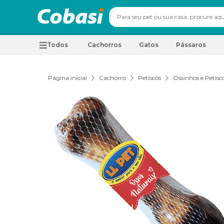
Todos
Cachorros
Gatos
Pássaros
Página inicial
Cachorro
Petiscos
Ossinhos e Petisc