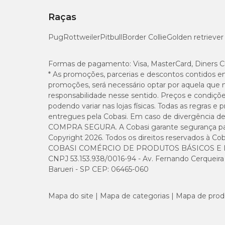
Raças
Pug
Rottweiler
Pitbull
Border Collie
Golden retriever
Formas de pagamento:
Visa, MasterCard, Diners C
* As promoções, parcerias e descontos contidos e
promoções, será necessário optar por aquela que 
responsabilidade nesse sentido. Preços e condiçõ
podendo variar nas lojas físicas. Todas as regras 
entregues pela Cobasi. Em caso de divergência de v
COMPRA SEGURA. A Cobasi garante segurança para 
Copyright 2026. Todos os direitos reservados à Cob
COBASI COMÉRCIO DE PRODUTOS BÁSICOS E I
CNPJ 53.153.938/0016-94 - Av. Fernando Cerqueira Cé
Barueri - SP CEP: 06465-060
Mapa do site
Mapa de categorias
Mapa de prod