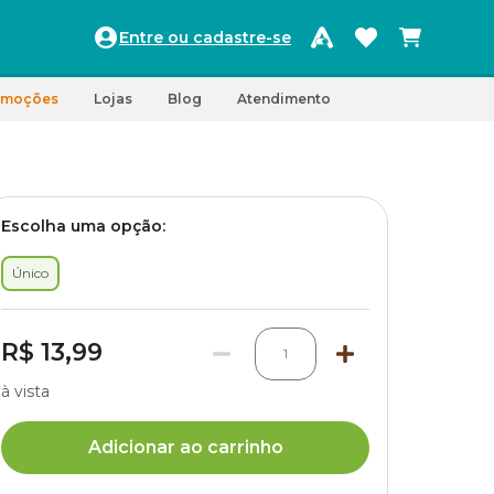
Entre ou cadastre-se
omoções
Lojas
Blog
Atendimento
Escolha uma opção:
Único
R$ 13,99
1
à vista
Adicionar ao carrinho