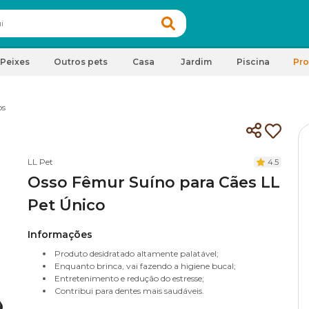
Peixes
Outros pets
Casa
Jardim
Piscina
Pr
os
LL Pet
4.5
Osso Fêmur Suíno para Cães LL
Pet Único
Informações
Produto desidratado altamente palatável;
Enquanto brinca, vai fazendo a higiene bucal;
Entretenimento e redução do estresse;
Contribui para dentes mais saudáveis.