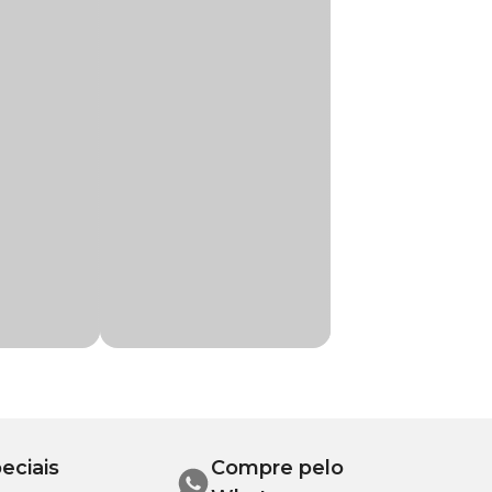
ro. Feito com
para o seu pet.
cupado por mais
Terrier, Cane Corso, Chow Chow, Cocker Spaniel,
er, Husky Siberiano, Kuvasz, Labrador
a, Rottweiler, Samoeida, São Bernardo,
mais saudáveis.
a Cães LL Pet
eciais
Compre pelo