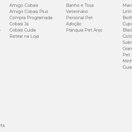
Amigo Cobasi
Banho e Tosa
Marc
Amigo Cobasi Plus
Veterinário
Linh
Compra Programada
Personal Pet
Biof
Cobasi Já
Adoção
Cup
o
Cobasi Cuida
Franquia Pet Anjo
Blac
Retirar na Loja
Cicl
Sobr
Gran
Pet
Minh
Guia
ets