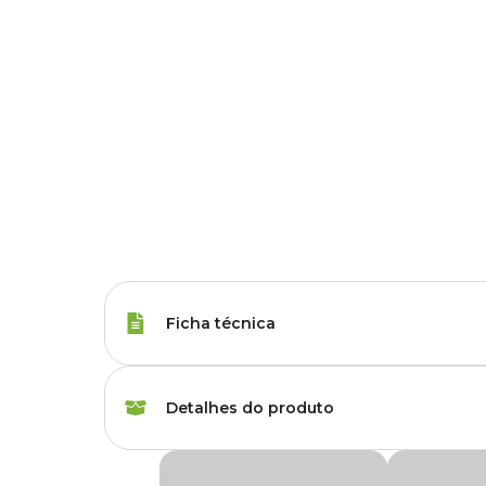
Ficha técnica
Porte
Raças Médias, Raças
Detalhes do produto
Idade
Adulto
Osso Fêmur Suíno para Cães LL Pet