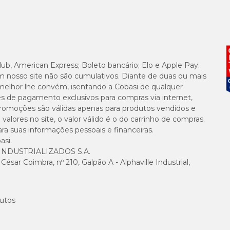
lub, American Express; Boleto bancário; Elo e Apple Pay.
m nosso site não são cumulativos. Diante de duas ou mais
melhor lhe convém, isentando a Cobasi de qualquer
es de pagamento exclusivos para compras via internet,
e promoções são válidas apenas para produtos vendidos e
alores no site, o valor válido é o do carrinho de compras.
suas informações pessoais e financeiras.
asi.
NDUSTRIALIZADOS S.A.
sar Coimbra, nº 210, Galpão A - Alphaville Industrial,
utos