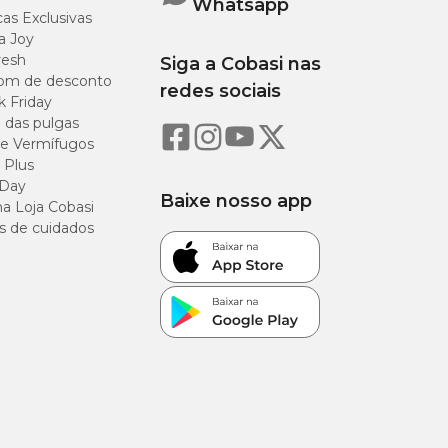
Whatsapp
as Exclusivas
a Joy
resh
Siga a Cobasi nas
om de desconto
redes sociais
k Friday
o das pulgas
e Vermífugos
 Plus
 Day
Baixe nosso app
a Loja Cobasi
s de cuidados