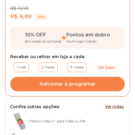
R$ 10,99
R$ 9,89
-10%
10% OFF
Pontos em dobro
em todas as compras
no Amigo Cobasi
Receber ou retirar em loja a cada:
1 mês
2 meses
3 meses
Ver mais
Adicionar e programar
Confira outras opções:
Ver todas
Petisco Osso 4" para Cães LL Pet