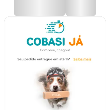
estar do seu amigo de quatro patas. Proporcione momentos de
Transgênico
Sem transgênico
prazer e saúde para seu pet com essa deliciosa opção de
entretenimento!
Marca
LL Pet
Ofereça produtos de qualidade para o seu pet, aqui Cobasi, você
encontra o
Osso Donut para Cachorros LL Pet com preço
especial e as maiores ofertas no site, App e nas lojas físicas. Confira!
Gênero
Unissex
Composição Básica
Couro bovino.
Medidas aproximadas
3"
8 cm
5"
12 cm
7"
17 cm