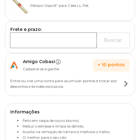
Petisco Osso 8" para Cães LL Pet
Frete e prazo:
Buscar
Amigo Cobasi
+
10
pontos
Cadastre-se e ganhe
Entre ou crie uma conta para acumular pontos e trocar por
descontos e brindes exclusivos.
Informações
Feito em raspa de couro bovino;
Reduz o estresse e limpa os dentes;
Auxilia na remoção do tártaro e melhora o hálito;
O melhor para o seu cão.