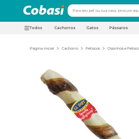
Todos
Cachorros
Gatos
Pássaros
Página inicial
Cachorro
Petiscos
Ossinhos e Petisc