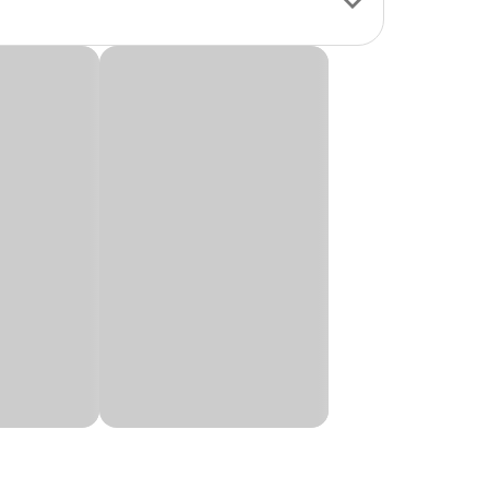
atada, este ossinho
retido, aliviando o
xcelente forma dos
 site, App ou visite