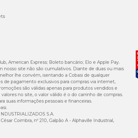
ets
lub, American Express; Boleto bancário; Elo e Apple Pay.
m nosso site não são cumulativos. Diante de duas ou mais
melhor lhe convém, isentando a Cobasi de qualquer
es de pagamento exclusivos para compras via internet,
e promoções são válidas apenas para produtos vendidos e
alores no site, o valor válido é o do carrinho de compras.
suas informações pessoais e financeiras.
asi.
NDUSTRIALIZADOS S.A.
sar Coimbra, nº 210, Galpão A - Alphaville Industrial,