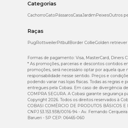
Categorias
Cachorro
Gato
Pássaros
Casa
Jardim
Peixes
Outros p
Raças
Pug
Rottweiler
Pitbull
Border Collie
Golden retriever
Formas de pagamento:
Visa, MasterCard, Diners C
* As promoções, parcerias e descontos contidos e
promoções, será necessário optar por aquela que 
responsabilidade nesse sentido. Preços e condiçõ
podendo variar nas lojas físicas. Todas as regras 
entregues pela Cobasi. Em caso de divergência de v
COMPRA SEGURA. A Cobasi garante segurança para 
Copyright 2026. Todos os direitos reservados à Cob
COBASI COMÉRCIO DE PRODUTOS BÁSICOS E I
CNPJ 53.153.938/0016-94 - Av. Fernando Cerqueira Cé
Barueri - SP CEP: 06465-060