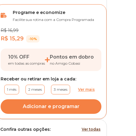
Programe e economize
Facilite sua rotina com a Compra Programada
R$ 16,99
R$ 15,29
-10%
10% OFF
Pontos em dobro
em todas as compras
no Amigo Cobasi
Receber ou retirar em loja a cada:
1 mês
2 meses
3 meses
Ver mais
Adicionar e programar
Confira outras opções:
Ver todas