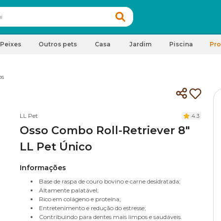
Peixes
Outros pets
Casa
Jardim
Piscina
Pr
os
LL Pet
4.3
Osso Combo Roll-Retriever 8"
LL Pet Único
Informações
Base de raspa de couro bovino e carne desidratada;
Altamente palatável;
Rico em colágeno e proteína;
Entretenimento e redução do estresse;
Contribuindo para dentes mais limpos e saudáveis.