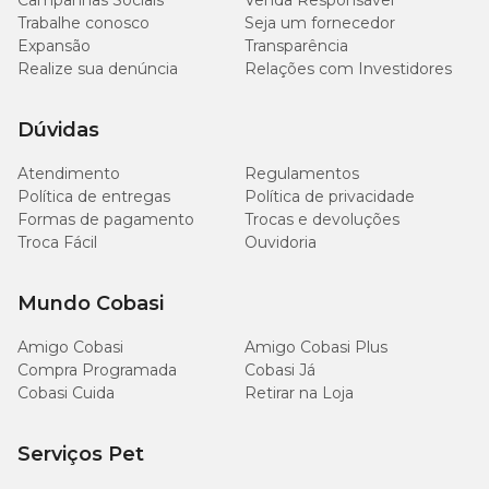
Campanhas Sociais
Venda Responsável
Trabalhe conosco
Seja um fornecedor
Umidade (máx.)
14,0%
Expansão
Transparência
Realize sua denúncia
Relações com Investidores
Manganês (min)
6 mg/kg
Dúvidas
Vitamina E (min)
90 UI/kg
Atendimento
Regulamentos
Política de entregas
Política de privacidade
3.003
Formas de pagamento
Trocas e devoluções
kcal/kg -
Energia Metabolizável
Troca Fácil
Ouvidoria
48
kcal/petisco
Mundo Cobasi
Amigo Cobasi
Amigo Cobasi Plus
Compra Programada
Cobasi Já
Cobasi Cuida
Retirar na Loja
Serviços Pet