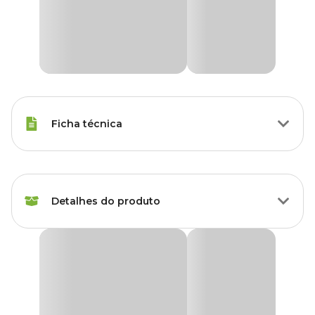
Ficha técnica
Marca
Holambra
Detalhes do produto
Cor
Colorido
Gênero
Unissex
Orquídea Phale 2 hastes
Grupo
Flores
Produto disponível exclusivamente para retirada
em lojas Cobasi de São Paulo, com opção de