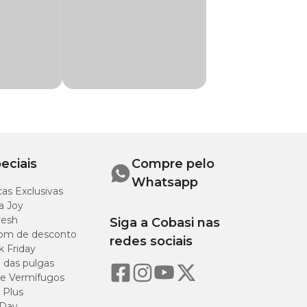
 varandas
ca da Cobasi. Aqui
m preço
elas com cortinas
eciais
Compre pelo
Whatsapp
as Exclusivas
a Joy
resh
Siga a Cobasi nas
 para não causar
om de desconto
redes sociais
k Friday
o das pulgas
e Vermífugos
 Plus
evine o acúmulo
 Day