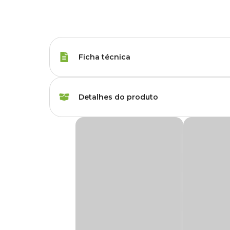
Ficha técnica
Marca
Holambra
Detalhes do produto
Cor
Colorido
Orquídea Phalaenopsis Multiflora Pote 12
Gênero
Unissex
Produto disponível exclusivamente para ret
disponível no momento da retirada.
Grupo
Flores
A
Phalaenopsis Multiflora
é uma orquídea de aparênci
Tipo de Planta
Flor
orquídea borboleta, devido ao formato delicado de suas flor
desabrocham por semanas. Suas cores são variadas, passan
decorativa versátil e sofisticada.
Utilidade
Decoração, Presente