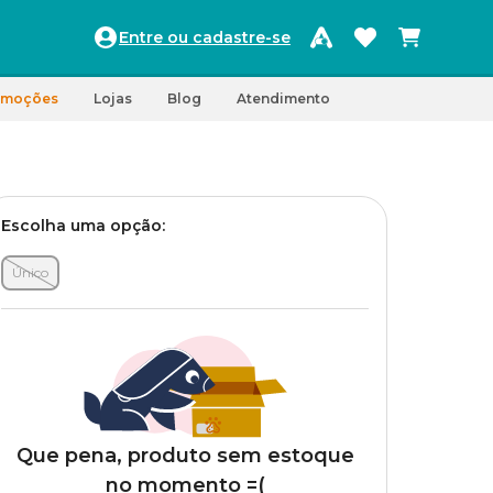
Entre ou cadastre-se
omoções
Lojas
Blog
Atendimento
Escolha uma opção:
Único
Que pena, produto sem estoque
no momento =(