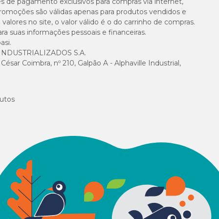
es de pagamento exclusivos para compras via internet,
e promoções são válidas apenas para produtos vendidos e
alores no site, o valor válido é o do carrinho de compras.
suas informações pessoais e financeiras.
asi.
NDUSTRIALIZADOS S.A.
sar Coimbra, nº 210, Galpão A - Alphaville Industrial,
utos