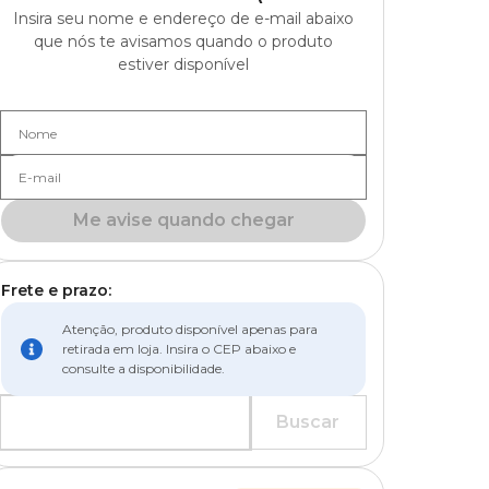
Insira seu nome e endereço de e-mail abaixo
que nós te avisamos quando o produto
estiver disponível
Nome
E-mail
Me avise quando chegar
Frete e prazo:
Atenção, produto disponível apenas para
retirada em loja. Insira o CEP abaixo e
consulte a disponibilidade.
Buscar