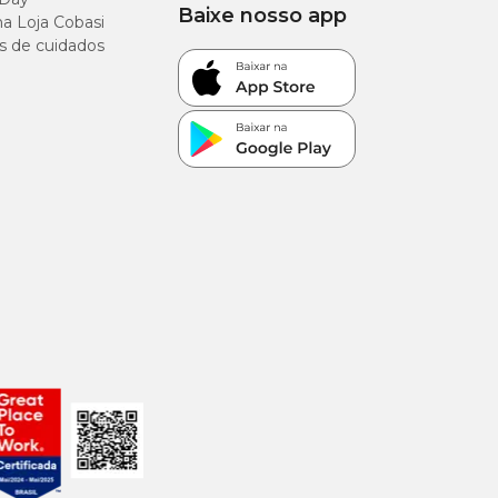
Baixe nosso app
a Loja Cobasi
s de cuidados
ulas com mais
so, utilizando um
ngos períodos com