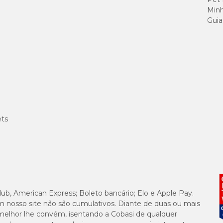
Minh
Guia
0-20-20, a cada 15 dias durante o crescimento. Durante a floração, prefira fórm
ais apenas quando secarem totalmente, utilizando uma tesoura esterilizada.
ets
 nas hastes. O replante deve ser realizado quando as raízes ultrapassarem o va
lub, American Express; Boleto bancário; Elo e Apple Pay.
m nosso site não são cumulativos. Diante de duas ou mais
melhor lhe convém, isentando a Cobasi de qualquer
 sendo uma excelente opção para quem busca uma orquídea que floresça por lo
ear com várias floradas ao longo do ano.