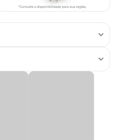
o modelo
 também como
iversas flores que
e a torna uma peça