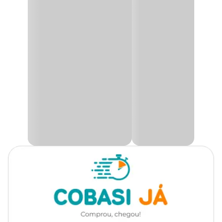
Grupo
Flores
Produto disponível exclusivamente para retirada
em lojas Cobasi de São Paulo, com opção de
escolha do modelo disponível no momento da
Tipo de Planta
Flor
retirada.
Utilidade
Decoração, Presente
A
Orquídea Oncidium
, amplamente conhecida como orquídea
chuva-de-ouro, é famosa por sua elegância única e por detalhes
marcantes como o calo presente na base do labelo – uma pétala
Ambiente
Interno
que se destaca por sua forma especial. Com predominância de
flores amarelas brilhantes, algumas variedades apresentam
delicadas marcas em tons castanhos ou avermelhados, tornando-a
Tipo de Iluminação
Indireta
ainda mais encantadora.
Rega
Moderada
Como cuidar da sua Orquídea Oncidium
A
Orquídea Oncidium
exige cuidados simples, mas essenciais.
Para crescer e florescer plenamente, ela precisa de luz natural por
algumas horas ao dia. No entanto, ao iniciar a floração, mova sua
planta para um ambiente mais fresco e protegido da luz solar
direta para preservar suas flores delicadas. O local ideal para essa
orquídea é semi-sombreado, garantindo que receba a