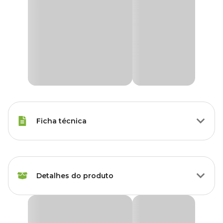
Ficha técnica
Marca
Holambra
Detalhes do produto
Cor
Colorido
Gênero
Unissex
Orquídea Oncidium