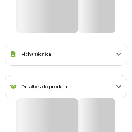
Ficha técnica
Marca
Holambra
Detalhes do produto
Cor
Branco
Gênero
Unissex
Orquídea Oncidium Aloha
Grupo
Flores
Produto disponível exclusivamente para retirada
em lojas Cobasi de São Paulo, com opção de