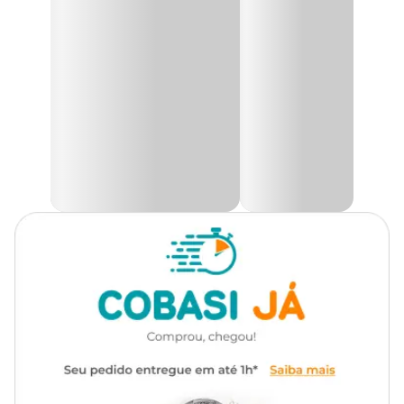
escolha do modelo disponível no momento da
Tipo de Planta
Flor
retirada.
Utilidade
Decoração, Presente
A
Orquídea Oncidium Aloha
também conhecida como
orquídea chuva-de-ouro, tem como principal característica a
Ambiente
Interno
presença de um calo situado na base do labelo da flor, uma das
pétalas que é totalmente diferente das outras. A maioria possui
flores de cor amarela, mas algumas espécies possuem marcas
Tipo de Iluminação
Indireta
castanhas ou castanho-avermelhadas.
Rega
Moderada
Cuidados com sua Orquídea Oncidium
As oncidiuns precisam de luz solar por várias horas na fase em que
começam a crescer e florescer, e quando começar a dar flores, é
importante mover sua orquídea para um lugar mais fresco, sem
luz solar direta para não queimar as flores. De um modo geral, é
melhor manter sua orquídea em um ambiente semi-sombreado
para semi-ensolarado.
A
orquídea chuva-de-ouro
gosta de bastante umidade, entre
55% a 75%, portanto, cuide para que os níveis de umidade nunca