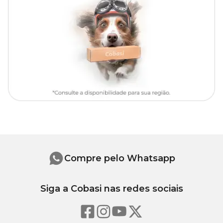
estejam abaixo de 40% e não sobrecarregue com excesso de água.
Uma sugestão para manter uma boa umidade é fazer uma cama
de seixos com água em uma bandeja abaixo da planta.
OBS
: Além de todos os cuidados para manter sua planta bonita e
viçosa, é importante mantê-la longe do acesso de crianças e
animais de estimação. Se ingerida acidentalmente pode causar
sintomas desagradáveis, pois não é comestível.
Para maiores informações e tirar todas suas dúvidas sobre essa flor
linda, consulte um especialista de jardinagem em uma de nossas
lojas.
Dê mais vida e aconchego a qualquer ambiente. Só aqui na cobasi
você encontra uma grande variedade de plantas e flores e tudo
para o seu jardim como a
Orquídea Oncidium Aloha com
preço
especial!
Compre pelo Whatsapp
Siga a Cobasi nas redes sociais