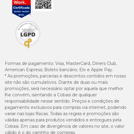
980
L-Treonina (mín.)
mg/kg
L Glutamina (mín.)
12 g/kg
1.733
L-Lisina (mín.)
mg/kg
8
7x10
Formas de pagamento:
Visa, MasterCard, Diners Club,
Lactobacillus acidophilus (mín.)
UFC/g
American Express; Boleto bancário; Elo e Apple Pay.
* As promoções, parcerias e descontos contidos em nosso
7
3,4x10
site não são cumulativos. Diante de duas ou mais
Lactobacillus casei (mín.)
UFC/g
promoções, será necessário optar por aquela que melhor
lhe convém, isentando a Cobasi de qualquer
responsabilidade nesse sentido. Preços e condições de
7
2x10
Lactobacillus lactis (mín.)
UFC/g
pagamento exclusivos para compras via internet, podendo
variar nas lojas físicas. Todas as regras e promoções são
válidas apenas para produtos vendidos e entregues pela
4.087
Mananoligossacarídeo (mín.)
Cobasi. Em caso de divergência de valores no site, o valor
mg/kg
válido é o do carrinho de compras.