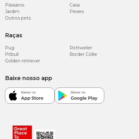
Cobalto (mín.)
62 mg/kg
Pássaros
Casa
Jardim
Peixes
Cobre (mín.)
48 mg/kg
Outros pets
2.249
Colina (mín.)
Raças
mg/kg
Pug
Rottweiler
DL-Metionina (mín.)
951 mg/kg
Pitbull
Border Collie
Golden retriever
7
3,4x10
Enterococcus faecium (mín.)
UFC/g
Baixe nosso app
400
Ferro (mín.)
mg/kg
8.000
Fruto-oligossacarídeos (mín.)
mg/kg
Iodo (mín.)
211 mg/kg