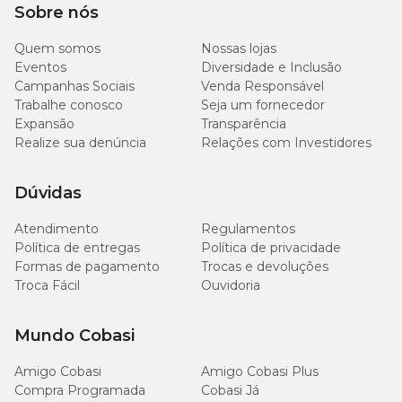
suplemento é necessário, como também poderá apontar possíveis
Sobre nós
contraindicações em sua administração naquele caso.
Quem somos
Nossas lojas
Eventos
Diversidade e Inclusão
Composição básica de Lactobac Cat
Campanhas Sociais
Venda Responsável
Trabalhe conosco
Seja um fornecedor
Óleo de linhaça, amido de milho, carbonato de cálcio, ácido fólico,
Expansão
Transparência
ácido pantotênico, biotina, cloreto de colina, niacina, vitamina A,
vitamina B1, vitamina B2, vitamina B6, vitamina B12, vitamina C,
Realize sua denúncia
Relações com Investidores
vitamina D3, vitamina E, óxido de zinco, selenito de sódio, sulfato
de cobalto, sulfato de cobre, sulfato de ferro, sulfato de manganês,
iodato de cálcio, arginina, glutamina, DL-metionina, L-lisina, L-
Dúvidas
taurina, L-treonina, triptofano, parede celular de levedura,
Lactobacillus lactis, Bifidobacterium bifidum, Enterococcus
Atendimento
Regulamentos
faecium, Lactobacillus acidophilus, Lactobacillus casei,
Política de entregas
Política de privacidade
Saccharomyces cerevisiae, inulina, Bacillus subtilis, dióxido de
Formas de pagamento
Trocas e devoluções
silício, ácido cítrico, veículo q.s.p.
Troca Fácil
Ouvidoria
Níveis de Garantia por kg de Lactobac Cat Organnact
Mundo Cobasi
Ácido Cítrico (mín.)
100mg/kg
Amigo Cobasi
Amigo Cobasi Plus
Compra Programada
Cobasi Já