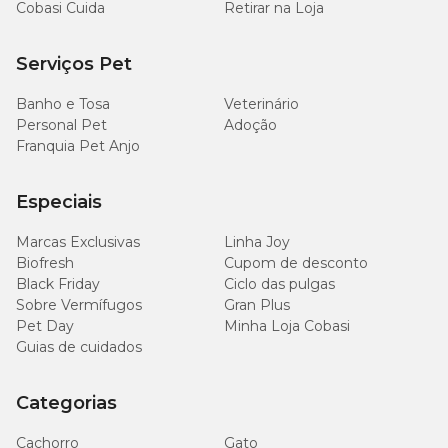
Cobasi Cuida
Retirar na Loja
Ácido fólico (mín.)
250mg/kg
Serviços Pet
1.300
Ácido linolênico (mín.)
mg/kg
Banho e Tosa
Veterinário
Personal Pet
Adoção
1.714
Ácido Pantotênico (mín.)
Franquia Pet Anjo
mg/kg
1.980
Especiais
Árginina (mín.)
mg/kg
Marcas Exclusivas
Linha Joy
Biofresh
Cupom de desconto
7
1x10
Bacillus subtilis (mín.)
UFC/g
Black Friday
Ciclo das pulgas
Sobre Vermífugos
Gran Plus
Pet Day
Minha Loja Cobasi
7
3,4x10
Bifidobacterium bifidum (mín.)
Guias de cuidados
UFC/g
Biotina (mín.)
150mg/kg
Categorias
Cachorro
Gato