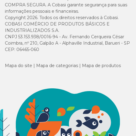
COMPRA SEGURA. A Cobasi garante segurança para suas
424
Manganês (mín.)
informações pessoais e financeiras.
mg/kg
Copyright 2026. Todos os direitos reservados à Cobasi.
COBASI COMÉRCIO DE PRODUTOS BÁSICOS E
2.156
INDUSTRIALIZADOS S.A.
Niacina (mín.)
mg/kg
CNPJ 53.153.938/0016-94 - Av. Fernando Cerqueira César
Coimbra, nº 210, Galpão A - Alphaville Industrial, Barueri - SP
10
1x10
CEP: 06465-060
Saccharomyces cerevisiae (mín.)
UFC/g
Mapa do site
Mapa de categorias
Mapa de produtos
Selênio (mín.)
38 mg/kg
Taurina (mín.)
40 g/kg
1.188
Triptofano (mín.)
mg/kg
350.000
Vitamina A (mín.)
UI/Kg