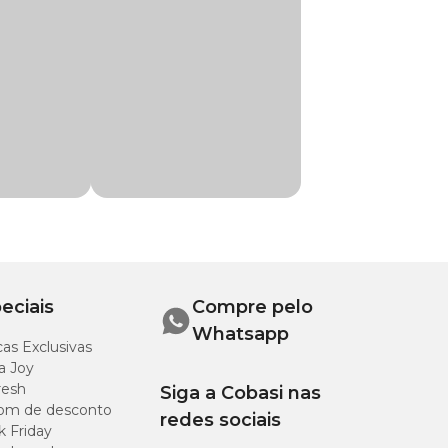
eciais
Compre pelo
Whatsapp
as Exclusivas
a Joy
entes da dieta em
resh
Siga a Cobasi nas
om de desconto
redes sociais
k Friday