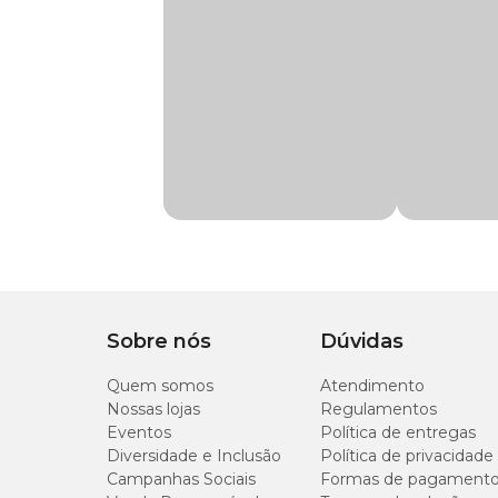
Cachorro
Para que serve o Organew?
Marca
Organew
A suplementação com
Organew probiótico é indicad
Gênero
Unissex
animais em fase de crescimento;
Indicação
Ajuda no desenvolvim
pets com necessidade de ganho de peso;
períodos de maior exigência metabólica ou nutricional
Composição
Aminoácidos, FOS, M
redução ou estímulo do apetite;
Apresentação
Sachê com 100g
necessidade de melhora da conversão e da eficiência al
Sobre nós
Dúvidas
apoio ao desempenho reprodutivo.
Tipo de Pet
Cachorros, Gatos, Av
Quem somos
Atendimento
Nossas lojas
Regulamentos
De forma complementar, a suplementação contribui para 
cães, gatos e aves, conforme orientação nutricional ou vete
Eventos
Política de entregas
Diversidade e Inclusão
Política de privacidade
Campanhas Sociais
Formas de pagament
Quais são os benefícios do Organew para a s