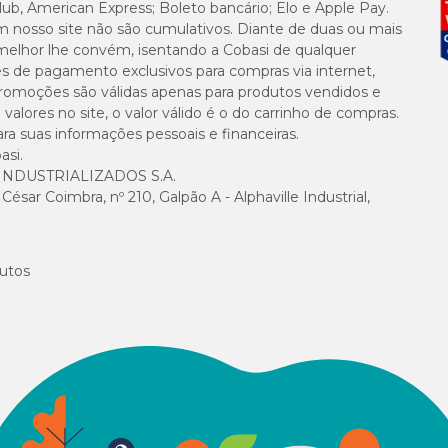
lub, American Express; Boleto bancário; Elo e Apple Pay.
namento adequado do sistema digestivo de cães, gatos e aves
, espe
m nosso site não são cumulativos. Diante de duas ou mais
melhor lhe convém, isentando a Cobasi de qualquer
es de pagamento exclusivos para compras via internet,
e promoções são válidas apenas para produtos vendidos e
alores no site, o valor válido é o do carrinho de compras.
nado ao alimento, conforme a dosagem indicada para cada espécie.
suas informações pessoais e financeiras.
asi.
NDUSTRIALIZADOS S.A.
sar Coimbra, nº 210, Galpão A - Alphaville Industrial,
Dosagem
recomendada
utos
2,5 g para cada 10 kg de
peso corporal
1 g
1 a 2 g por kg de ração