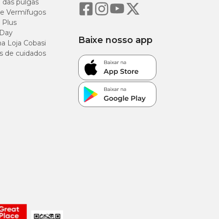
o das pulgas
e Vermífugos
, refletindo
 Plus
 Day
Baixe nosso app
a Loja Cobasi
 que ajudam a
s de cuidados
sorção dos