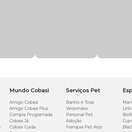
a como suporte nutricional
em situações como:
ento intestinal
;
OS e leveduras
imentar;
Mundo Cobasi
Serviços Pet
Esp
es
Amigo Cobasi
Banho e Tosa
Marc
Amigo Cobasi Plus
Veterinário
Linh
a manutenção da função digestiva e para o melhor aproveitamento dos nutri
rinária.
Compra Programada
Personal Pet
Biof
Cobasi Já
Adoção
Cup
o
Cobasi Cuida
Franquia Pet Anjo
Blac
aúde intestinal?