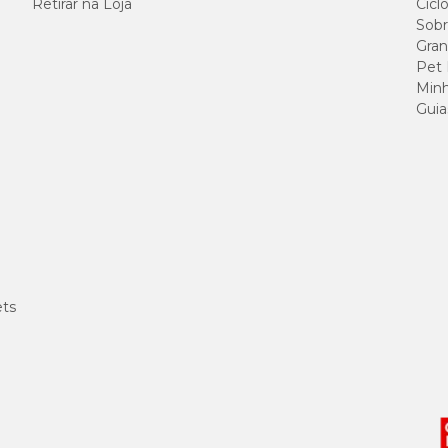
Retirar na Loja
Cicl
Sobr
aúde intestinal ao favorecer um ambiente digestivo mais equilibrado e eficiente
Gran
Pet
Minh
 vivas, frutooligossacarídeos (FOS) e mananoligossacarídeos (MOS)
,
Guia
r com o alimento ingerido e realizar corretamente os processos de digestão e ab
 Pet
são:
ets
;
B;