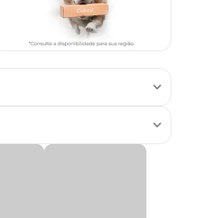
o equilíbrio da
emento original