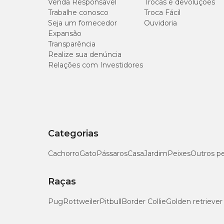
Venda Responsável
Trocas e devoluções
Trabalhe conosco
Troca Fácil
A suplementação com
Organew Vetnil
contribui para a s
Seja um fornecedor
Ouvidoria
diretamente no aproveitamento da alimentação.
Expansão
Transparência
Esse efeito está relacionado à ação conjunta de
leveduras
Realize sua denúncia
organizar a flora intestinal.
Relações com Investidores
Na prática, isso deixa o intestino mais preparado para lida
nutrientes.
Como resultado, os
principais benefícios do Organew
apoio ao equilíbrio da microbiota intestinal;
Categorias
melhora da digestibilidade dos alimentos;
Cachorro
Gato
Pássaros
Casa
Jardim
Peixes
Outros p
otimização do aproveitamento dos nutrientes da dieta
contribuição para a produção de vitaminas do grupo 
Raças
suporte à eficiência e à conversão alimentar;
Pug
Rottweiler
Pitbull
Border Collie
Golden retriever
manutenção da saúde digestiva ao longo do uso.