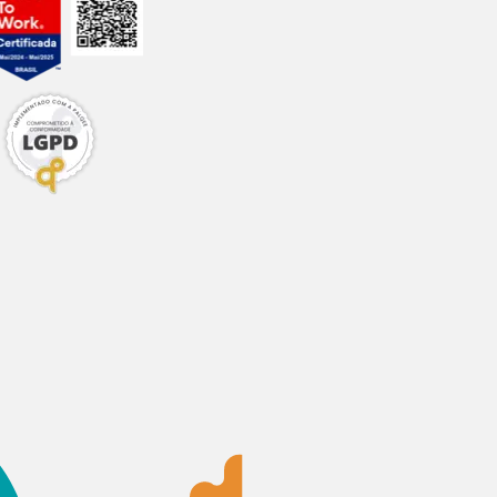
cialmente em fases
Frequência
1 vez ao dia
1 vez ao dia
Uso diário