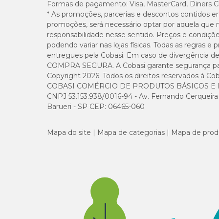
Formas de pagamento:
Visa, MasterCard, Diners C
De forma integrada, esses benefícios
favorecem o funcio
* As promoções, parcerias e descontos contidos e
ou situações que exigem maior suporte nutricional.
promoções, será necessário optar por aquela que 
responsabilidade nesse sentido. Preços e condiçõ
Como usar o Organew corretamente?
podendo variar nas lojas físicas. Todas as regras 
entregues pela Cobasi. Em caso de divergência de v
O Organew deve ser utilizado por via oral, sempre adicio
COMPRA SEGURA. A Cobasi garante segurança para 
Copyright 2026. Todos os direitos reservados à Cob
Modo de usar do Organew
:
COBASI COMÉRCIO DE PRODUTOS BÁSICOS E I
CNPJ 53.153.938/0016-94 - Av. Fernando Cerqueira Cé
Barueri - SP CEP: 06465-060
Espécie
Mapa do site
Mapa de categorias
Mapa de prod
Cães
Gatos
Pequenas aves