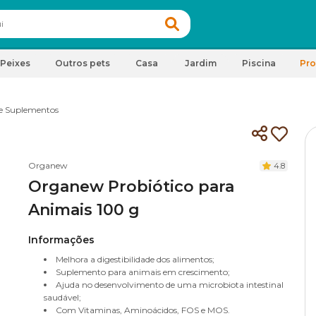
Peixes
Outros pets
Casa
Jardim
Piscina
Pr
e Suplementos
Organew
4.8
Organew Probiótico para
Animais 100 g
Informações
Melhora a digestibilidade dos alimentos;
Suplemento para animais em crescimento;
Ajuda no desenvolvimento de uma microbiota intestinal
saudável;
Com Vitaminas, Aminoácidos, FOS e MOS.