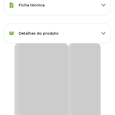
Ficha técnica
Espécies
Periquito
Detalhes do produto
Marca
Mokoi
Gênero
Unissex
Ninho Periquito Gaiola Mokoi
O
Ninho Periquito Gaiola Mokoi
é feito em MDF reforçado de
alto padrão, muito mais conforto para sua ave.
Material
MDF
Medidas aproximada
A: 10cm x L: 20cm x P: 11cm