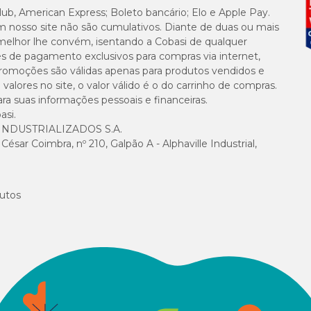
lub, American Express; Boleto bancário; Elo e Apple Pay.
m nosso site não são cumulativos. Diante de duas ou mais
melhor lhe convém, isentando a Cobasi de qualquer
es de pagamento exclusivos para compras via internet,
e promoções são válidas apenas para produtos vendidos e
alores no site, o valor válido é o do carrinho de compras.
suas informações pessoais e financeiras.
asi.
NDUSTRIALIZADOS S.A.
sar Coimbra, nº 210, Galpão A - Alphaville Industrial,
utos