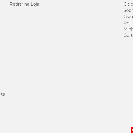
Retirar na Loja
Cicl
ina e a dexametasona glicocorticoide para combater e prevenir infecções de 
Sobr
a.
Gran
Pet
Minh
Guia
para combater infecções em cães e gatos, o Neodexa Spray da Coveli tem um do
res
preços
e ainda pode ganhar descontos exclusivos!
ompra Programada Cobasi. Escolha a frequência que você preferir, o local da
ets