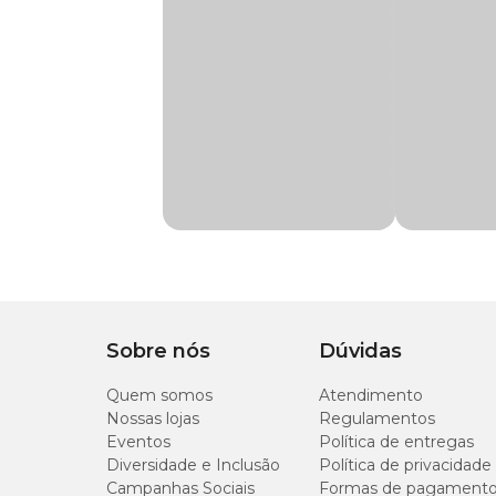
Cachorro
Para saber mais sobre o Neodexa Spray, cheque a
bula
.
Marca
Neodexa
Como aplicar o Neodexa Spray?
Aplicar o spray Neodexa é muito fácil. Basta utilizar um ja
Gênero
Unissex
Nos casos de aplicação nos olhos, o jato deve ser disparado 
Indicação
Indicado para o trat
Quais animais podem se beneficiar do produto?
Composição
Sulfato de neomicin
O Neodexa Spray foi desenvolvido para atender cachorros 
Apresentação
Frasco com 74 g
Quanto tempo dura o tratamento com o Neodexa?
Sobre nós
Dúvidas
Tipo de Pet
Cachorros, Gatos
A prescrição de tratamento de infecções de pele com este p
Quem somos
Atendimento
Nossas lojas
Regulamentos
A recomendação geral, no entanto, é de que a aplicação do
Eventos
Política de entregas
Diversidade e Inclusão
Política de privacidade
Quais são as principais funções do produto?
Campanhas Sociais
Formas de pagament