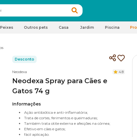
Peixes
Outros pets
Casa
Jardim
Piscina
Pr
os
Desconto
Neodexa
4.8
Neodexa Spray para Cães e
Gatos 74 g
Informações
Ação antibiótica e anti-inflamatória;
Trata de cortes, ferimentos e queimaduras;
Também trata otite externa e afecções na córnea;
Efetivo em cães e gatos;
fácil aplicação.