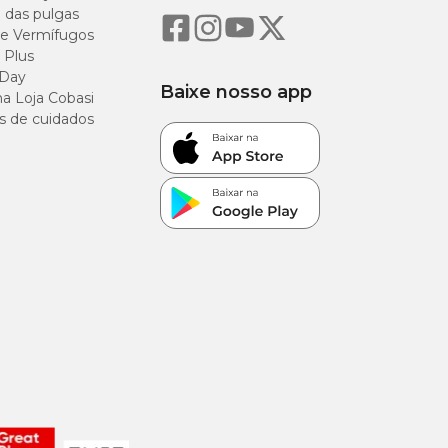
o das pulgas
cortes, ferimentos,
e Vermífugos
 Plus
 Day
Baixe nosso app
a Loja Cobasi
s de cuidados
s melhores custos-
 entrega e garanta