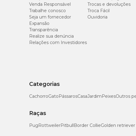
Venda Responsável
Trocas e devoluções
O Neodexa combina medicamentos como o sulfato de neomic
Trabalhe conosco
Troca Fácil
queimaduras, períodos pós-operatórios e afecções da córne
Seja um fornecedor
Ouvidoria
Expansão
Transparência
O Preço do Neodexa Spray
Realize sua denúncia
Relações com Investidores
Eleito por diversos veterinários como o produto indicado 
benefícios do mercado. Na Cobasi, você encontra os melho
Para comprar Neodexa Spray com desconto, basta fazer a C
10% OFF.
Categorias
Cachorro
Gato
Pássaros
Casa
Jardim
Peixes
Outros p
Raças
Pug
Rottweiler
Pitbull
Border Collie
Golden retriever