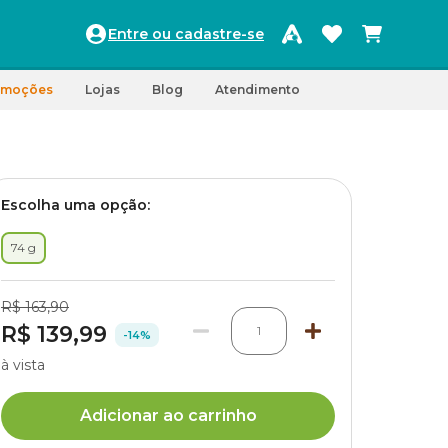
Entre ou cadastre-se
omoções
Lojas
Blog
Atendimento
Escolha uma opção:
74 g
R$ 163,90
R$ 139,99
1
-14%
à vista
Adicionar ao carrinho