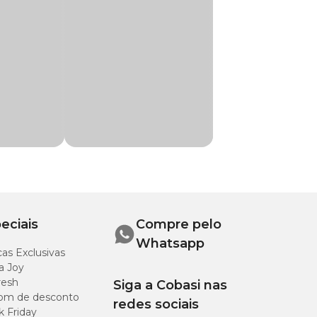
e do local.
eciais
Compre pelo
Whatsapp
as Exclusivas
a Joy
resh
Siga a Cobasi nas
om de desconto
redes sociais
k Friday