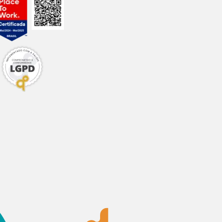
g
g
mg
mg