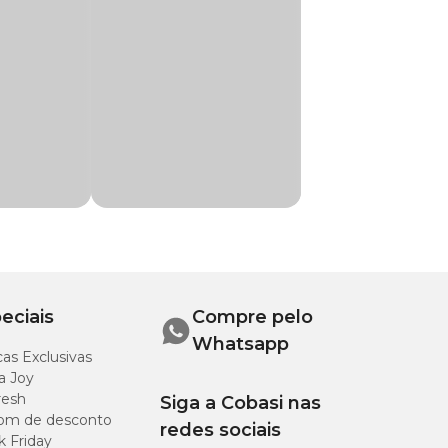
ra os seus pássaros
o
especial. Compre
menadiona bissulfito
eciais
Compre pelo
 pantotenico (vit
 cálcio, selenito de
Whatsapp
as Exclusivas
a Joy
resh
Siga a Cobasi nas
om de desconto
redes sociais
k Friday