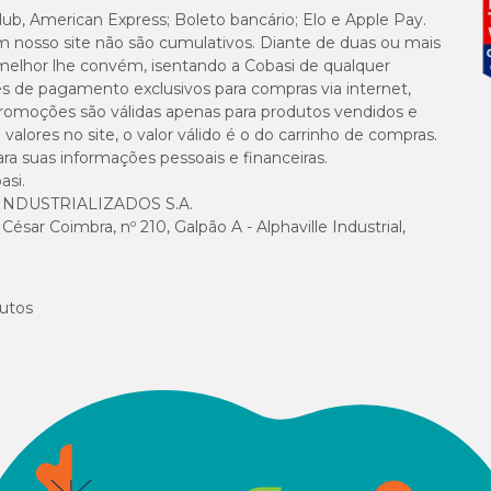
lub, American Express; Boleto bancário; Elo e Apple Pay.
1,8 mg
m nosso site não são cumulativos. Diante de duas ou mais
melhor lhe convém, isentando a Cobasi de qualquer
0,98 mg
es de pagamento exclusivos para compras via internet,
e promoções são válidas apenas para produtos vendidos e
alores no site, o valor válido é o do carrinho de compras.
0,054 m
suas informações pessoais e financeiras.
asi.
0,3 mg
NDUSTRIALIZADOS S.A.
sar Coimbra, nº 210, Galpão A - Alphaville Industrial,
0,36 mc
27 mg
utos
0,044 
0,008 
3 mg