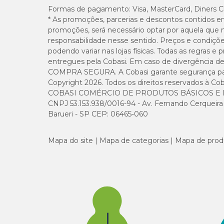
Formas de pagamento:
Visa, MasterCard, Diners C
Vitamina B5
* As promoções, parcerias e descontos contidos e
promoções, será necessário optar por aquela que 
Vitamina B6
responsabilidade nesse sentido. Preços e condiçõ
podendo variar nas lojas físicas. Todas as regras 
entregues pela Cobasi. Em caso de divergência de v
Vitamina B7
COMPRA SEGURA. A Cobasi garante segurança para 
Copyright 2026. Todos os direitos reservados à Cob
Vitamina B9
COBASI COMÉRCIO DE PRODUTOS BÁSICOS E I
CNPJ 53.153.938/0016-94 - Av. Fernando Cerqueira Cé
Vitamina B12
Barueri - SP CEP: 06465-060
Colina
Mapa do site
Mapa de categorias
Mapa de prod
Iodo
Selênio
Ferro