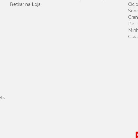
Retirar na Loja
Cicl
80 g
Sobr
Gran
900 g
Pet
Minh
Guia
780 UI
150 UI
9 UI
0,54 mg
ets
0,96 mg
0,96 mg
3,6 mg