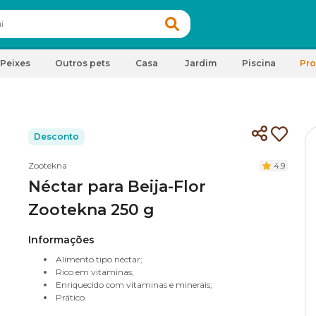
Peixes
Outros pets
Casa
Jardim
Piscina
Pr
Desconto
Zootekna
4.9
Néctar para Beija-Flor
Zootekna 250 g
Informações
Alimento tipo néctar;
Rico em vitaminas;
Enriquecido com vitaminas e minerais;
Prático.