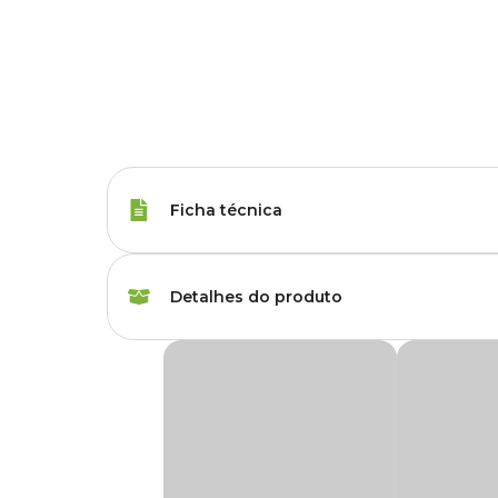
Ficha técnica
Espécies
Beija-Flor, Sanhaço
Detalhes do produto
Peso da Ração
250 g, 500 g
Néctar para Beija-Flor Zootekna
Marca
Zootekna
O
Néctar para Beija-Flor Zootekna
é um alimento tipo
flores e sanhaços.
Gênero
Unissex
Rico em vitaminas e enriquecido com minerais essenciais, 