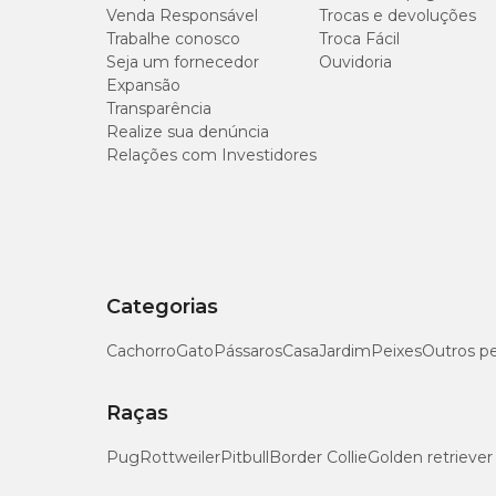
Venda Responsável
Trocas e devoluções
Umidade (mín.)
Trabalhe conosco
Troca Fácil
Seja um fornecedor
Ouvidoria
Açúcares Totais (mín.)
Expansão
Transparência
Realize sua denúncia
Vitamina A
Relações com Investidores
Vitamina D3
Vitamina E
Vitamina K3
Categorias
Cachorro
Gato
Pássaros
Casa
Jardim
Peixes
Outros p
Vitamina B1
Raças
Vitamina B2
Pug
Rottweiler
Pitbull
Border Collie
Golden retriever
Vitamina B3