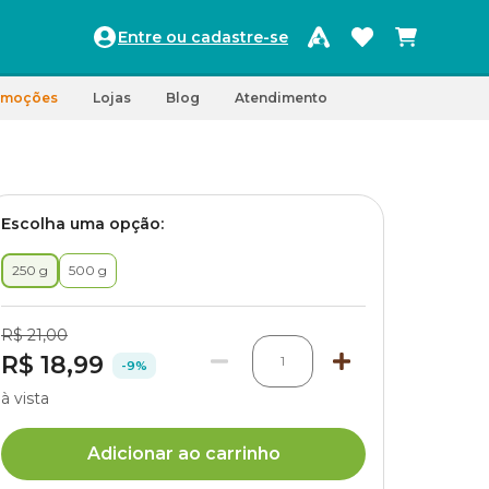
Entre ou cadastre-se
omoções
Lojas
Blog
Atendimento
Escolha uma opção:
250 g
500 g
R$ 21,00
R$ 18,99
1
-9%
à vista
Adicionar ao carrinho