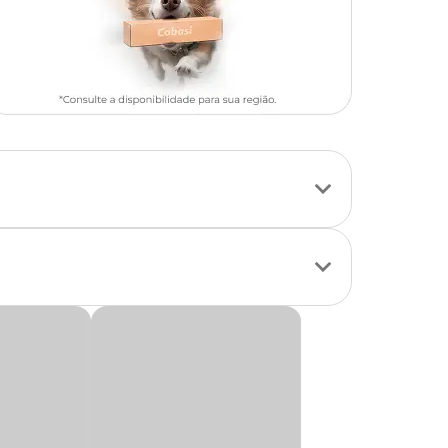
ização, como beija-
necendo a energia