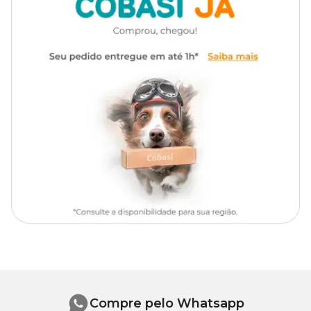
Composição Básica
Dextrose, sacarose, sorbato de potássio, retinol (vit. A), ácido
ascórbico (vit. C) colecalciferol (vit. D3), acetato de d-alfa-tocoferol
(vit. E), menadiona bissulfito de nicotinamida (K3), tiamina (vit.
B1), riboflavina (vit. B2), piridoxina (vit. B6), cianocobolamina (vit
b12), ácido nicotínico (vit. B3), ácido pantotenico (vit B5), ácido
fólico (vit. B9), biotina (vit. B7), cloreto de colina, sulfato de cobre,
óxido de zinco, sulfato de manganês, sulfato de ferro, iodato de
cálcio, selenito de sódio, sulfato de cobalto, corante vermelho allura.
Níveis de Garantia
Umidade (mín.)
80 g
Açúcares Totais (mín.)
900 g
Vitamina A
780 UI
Compre pelo Whatsapp