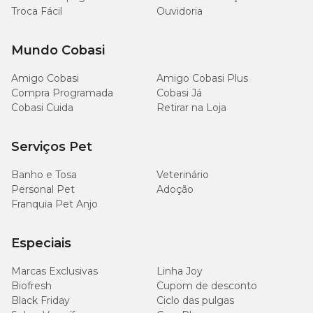
Troca Fácil
Ouvidoria
0,054
Vitamina B7
mg
Mundo Cobasi
Amigo Cobasi
Amigo Cobasi Plus
Vitamina B9
0,3 mg
Compra Programada
Cobasi Já
Cobasi Cuida
Retirar na Loja
0,36
Vitamina B12
mcg
Serviços Pet
Colina
27 mg
Banho e Tosa
Veterinário
Personal Pet
Adoção
0,044
Franquia Pet Anjo
Iodo
mg
Especiais
0,008
Selênio
mg
Marcas Exclusivas
Linha Joy
Biofresh
Cupom de desconto
Ferro
3 mg
Black Friday
Ciclo das pulgas