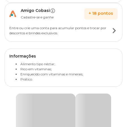
Amigo Cobasi
+
18
pontos
Cadastre-se e ganhe
Entre ou crie uma conta para acumular pontos e trocar por
descontos e brindes exclusivos.
Informações
Alimento tipo néctar;
Rico em vitaminas;
Enriquecido com vitaminas e minerais;
Prático.