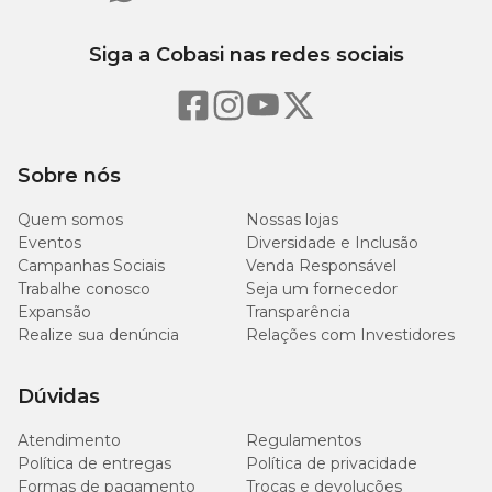
Vitamina D3
150 UI
Siga a Cobasi nas redes sociais
Vitamina E
9 UI
0,54
Vitamina K3
mg
Sobre nós
0,96
Quem somos
Nossas lojas
Vitamina B1
mg
Eventos
Diversidade e Inclusão
Campanhas Sociais
Venda Responsável
Trabalhe conosco
Seja um fornecedor
0,96
Vitamina B2
mg
Expansão
Transparência
Realize sua denúncia
Relações com Investidores
Vitamina B3
3,6 mg
Dúvidas
Vitamina B5
1,8 mg
Atendimento
Regulamentos
Política de entregas
Política de privacidade
0,98
Vitamina B6
Formas de pagamento
Trocas e devoluções
mg