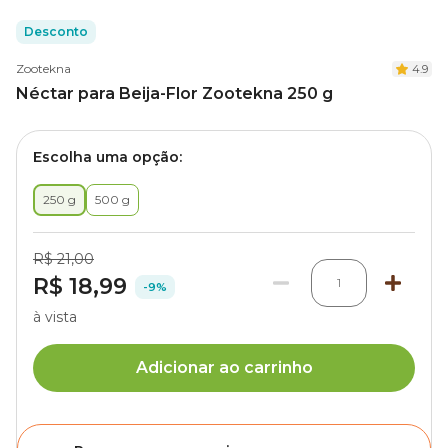
Desconto
Zootekna
4.9
Néctar para Beija-Flor Zootekna 250 g
Escolha uma opção:
250 g
500 g
R$ 21,00
R$ 18,99
1
-9%
à vista
Adicionar ao carrinho