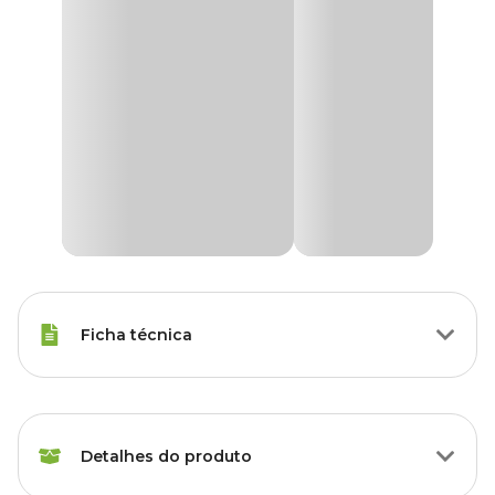
Ficha técnica
Espécies
Beija-Flor, Sanhaço
Detalhes do produto
Peso da
250 g, 500 g
Ração