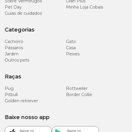
Sobre Vermífugos
Gran Plus
0,264
Pet Day
Minha Loja Cobasi
Cobre
mg
Guias de cuidados
0,744
Manganês
Categorias
mg
Cachorro
Gato
4,44
Pássaros
Casa
Zinco
mg
Jardim
Peixes
Outros pets
Raças
Pug
Rottweiler
Pitbull
Border Collie
Golden retriever
Baixe nosso app