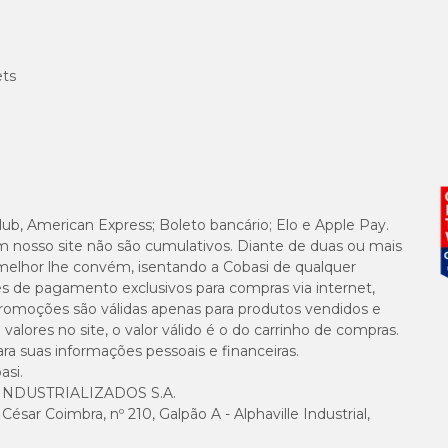
ets
lub, American Express; Boleto bancário; Elo e Apple Pay.
m nosso site não são cumulativos. Diante de duas ou mais
melhor lhe convém, isentando a Cobasi de qualquer
es de pagamento exclusivos para compras via internet,
e promoções são válidas apenas para produtos vendidos e
alores no site, o valor válido é o do carrinho de compras.
suas informações pessoais e financeiras.
asi.
NDUSTRIALIZADOS S.A.
sar Coimbra, nº 210, Galpão A - Alphaville Industrial,