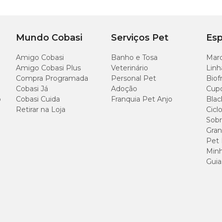
atrair sua atenção. Use-o em brincadeiras de busca e arremesso para fortalecer 
Mundo Cobasi
Serviços Pet
Esp
ente com sabão neutro e evite a exposição prolongada ao sol. Supervisione se
Amigo Cobasi
Banho e Tosa
Marc
Amigo Cobasi Plus
Veterinário
Linh
Compra Programada
Personal Pet
Biof
Cobasi Já
Adoção
Cup
o
Cobasi Cuida
Franquia Pet Anjo
Blac
Largura
Al
Retirar na Loja
Cicl
Sobr
12 cm
23 
Gran
Pet
Minh
Guia
ambo?
Jambo Vermelho com preço
especial aqui na Cobasi! Compre online pelo sit
egoria de
brinquedos para cachorro
e ofereça mais diversão, conforto e be