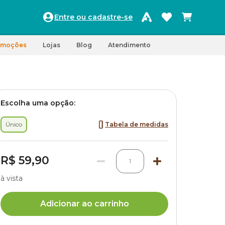
Entre ou cadastre-se
omoções
Lojas
Blog
Atendimento
Escolha uma opção:
Único
Tabela de medidas
R$ 59,90
1
à vista
Adicionar ao carrinho