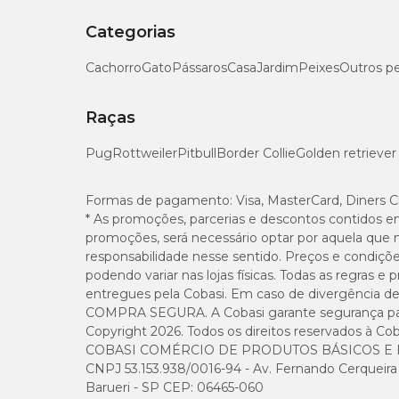
Categorias
Cachorro
Gato
Pássaros
Casa
Jardim
Peixes
Outros p
Raças
Pug
Rottweiler
Pitbull
Border Collie
Golden retriever
Formas de pagamento:
Visa, MasterCard, Diners C
* As promoções, parcerias e descontos contidos e
promoções, será necessário optar por aquela que 
responsabilidade nesse sentido. Preços e condiçõ
podendo variar nas lojas físicas. Todas as regras 
entregues pela Cobasi. Em caso de divergência de v
COMPRA SEGURA. A Cobasi garante segurança para 
Copyright 2026. Todos os direitos reservados à Cob
COBASI COMÉRCIO DE PRODUTOS BÁSICOS E I
CNPJ 53.153.938/0016-94 - Av. Fernando Cerqueira Cé
Barueri - SP CEP: 06465-060