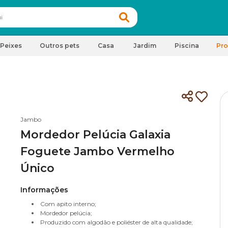
Peixes
Outros pets
Casa
Jardim
Piscina
Pr
Jambo
Mordedor Pelúcia Galaxia
Foguete Jambo Vermelho
Único
Informações
Com apito interno;
Mordedor pelúcia;
Produzido com algodão e poliéster de alta qualidade;