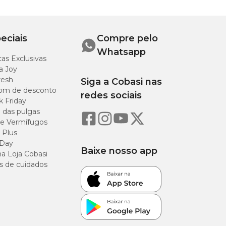
o vínculo entre
eciais
Compre pelo
mpre o uso e
Whatsapp
as Exclusivas
a Joy
resh
Siga a Cobasi nas
om de desconto
redes sociais
k Friday
tura
Peso
o das pulgas
e Vermífugos
cm
35 g
 Plus
 Day
Baixe nosso app
a Loja Cobasi
s de cuidados
e, app ou visite uma
m-estar ao seu pet!