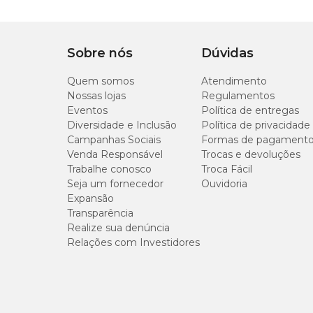
Como utilizar:
Tipo de Pet
Cachorro
Apresente o brinquedo ao seu pet e pressione o apito para 
Sobre nós
Dúvidas
tutor e animal. Para conservar o brinquedo, lave manualm
Com som
Sim
descarte o produto ao sinal de danos.
Quem somos
Atendimento
Nossas lojas
Regulamentos
Medidas aproximadas
Eventos
Política de entregas
Diversidade e Inclusão
Política de privacidade
Campanhas Sociais
Formas de pagament
Comprimento
Venda Responsável
Trocas e devoluções
Trabalhe conosco
Troca Fácil
7 cm
Seja um fornecedor
Ouvidoria
Expansão
Transparência
Realize sua denúncia
Relações com Investidores
Onde comprar o Mordedor Foguete Vermelho da J
Você encontra o
Mordedor Pelúcia Galáxia Foguete 
de nossas
lojas físicas
. Aproveite para explorar nossa cat