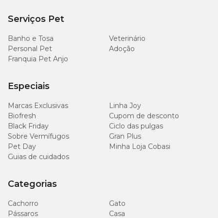
Serviços Pet
Porte
pequeno,
Banho e Tosa
Veterinário
M
como shih
Personal Pet
Adoção
tzu / pug /
dachshund
Franquia Pet Anjo
Porte
Especiais
médio,
como lhasa
Marcas Exclusivas
Linha Joy
G
apso /
schnauzer
Biofresh
Cupom de desconto
/ bulldog
Black Friday
Ciclo das pulgas
francês
Sobre Vermífugos
Gran Plus
Pet Day
Minha Loja Cobasi
Porte
Guias de cuidados
médio e
grande,
como
Categorias
GG
beagle /
samoeda /
Cachorro
Gato
border
collie
Pássaros
Casa