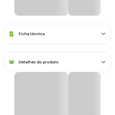
Ficha técnica
Raças Minis, Raças Pequenas,
Porte
Raças Médias, Raças Grandes
Detalhes do produto
Idade
Filhote, Adulto, Sênior
Moletom Partiu Rolê Pink para Cães Emporium
Raças de
Distripet
SRD, Todas as Raças
Cachorro
O
Moletom Partiu Rolê Pink para Cães Emporium Distripet
é ideal para manter seu pet aquecido com muito estilo nos dias
Marca
Emporium Distripet
mais frios. Produzido em tecido de moletom felpado, oferece
conforto térmico e toque macio, sendo indicado para cães de todas
as raças e idades.