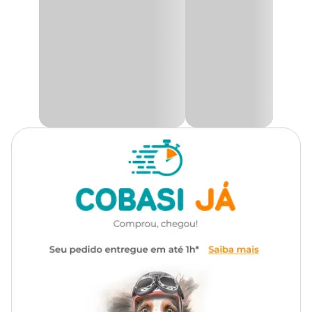
Cor
Rosa
Fabricado com
50% algodão e 50% poliéster
, o modelo conta
com capuz com ajuste e cordão, além de detalhes em estampa em
Gênero
Unissex
relevo no capuz e bolso, proporcionando um visual moderno,
elegante e versátil. Uma roupinha confortável e prática, perfeita
para passeios e momentos de descanso
durante o inverno
.
Material
Algodão, Poliéster
Diferenciais
Tecido de moletom felpado
Ideal para dias frios
Capuz com ajuste e cordão
Detalhes em estampa em relevo
Confortável e versátil
Indicado para cães e gatos
Composição 50% algodão e 50% poliéster
O
Moletom Partiu Rolê Pink para Cães Emporium Distripet
com o menor preço
pode ser adquirido pelo site, app ou em
uma das lojas físicas Cobasi. Aproveite a praticidade de
Retire na loja
e os benefícios exclusivos do programa
Amigo Cobasi
, garantindo mais economia e conforto para o seu