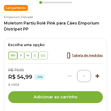
Lançamento
Emporium Distripet
Moletom Partiu Rolê Pink para Cães Emporium
Distripet PP
Escolha uma opção:
PP
P
M
G
GG
Tabela de medidas
R$ 79,90
R$ 54,99
1
-31%
à vista
Adicionar ao carrinho