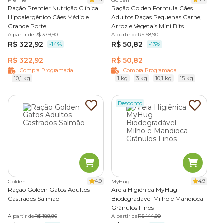
Premier
Golden
Ração Premier Nutrição Clínica
Ração Golden Formula Cães
Hipoalergênico Cães Médio e
Adultos Raças Pequenas Carne,
Grande Porte
Arroz e Vegetais Mini Bits
A partir de
R$ 379,90
A partir de
R$ 58,90
R$ 322,92
R$ 50,82
-14%
-13%
R$ 322,92
R$ 50,82
Compra Programada
Compra Programada
10,1 kg
1 kg
3 kg
10,1 kg
15 kg
Desconto
4.9
4.9
Golden
MyHug
Ração Golden Gatos Adultos
Areia Higiênica MyHug
Castrados Salmão
Biodegradável Milho e Mandioca
Grânulos Finos
A partir de
R$ 189,90
A partir de
R$ 144,99