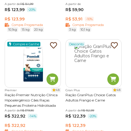
A partir de
R$ 154,99
A partir de
R$ 123,99
R$ 59,90
-20%
R$ 123,99
R$ 53,91
-10%
Compra Programada
Compra Programada
10,1kg
15 kg
20 kg
3 kg
10,1 kg
Compre e Ganhe
Desconto
4.8
4.8
Premier
Gran Plus
Ração Premier Nutrição Clínica
Ração GranPlus Choice Gatos
Hipoalergênico Cães Raças
Adultos Frango e Carne
Pequenas Proteína Hidrolisada
A partir de
R$ 379,90
A partir de
R$ 152,99
R$ 322,92
R$ 122,39
-14%
-20%
R$ 322,92
R$ 122,39