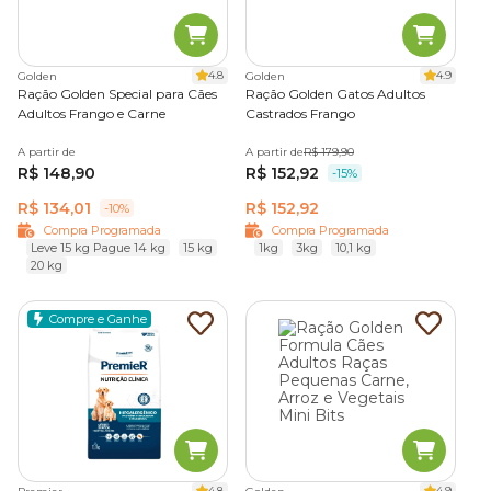
4.8
4.9
Golden
Golden
Ração Golden Special para Cães
Ração Golden Gatos Adultos
Adultos Frango e Carne
Castrados Frango
A partir de
A partir de
R$ 179,90
R$ 148,90
R$ 152,92
-15%
R$ 134,01
R$ 152,92
-10%
Compra Programada
Compra Programada
Leve 15 kg Pague 14 kg
15 kg
1kg
3kg
10,1 kg
20 kg
Compre e Ganhe
4.8
4.9