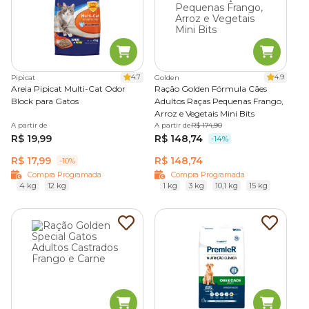
4.7
4.9
Pipicat
Golden
Areia Pipicat Multi-Cat Odor
Ração Golden Fórmula Cães
Block para Gatos
Adultos Raças Pequenas Frango,
Arroz e Vegetais Mini Bits
A partir de
A partir de
R$ 174,90
R$ 19,99
R$ 148,74
-14%
R$ 17,99
R$ 148,74
-10%
Compra Programada
Compra Programada
4 kg
12 kg
1 kg
3 kg
10,1 kg
15 kg