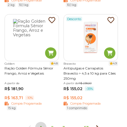
Compra Programada
Compra Programada
2 kg
10,1 kg
10,1 kg
Desconto
4.8
4.9
Golden
Bravecto
Ração Golden Fórmula Sênior
Antipulgas e Carrapatos
Frango, Arroz e Vegetais
Bravecto > 4,5 a 10 kg para Cães
250mg
A partir de
A partir de
R$ 238,50
R$ 181,90
R$ 155,02
-35%
R$ 163,71
R$ 155,02
-10%
Compra Programada
Compra Programada
15 kg
1 comprimido