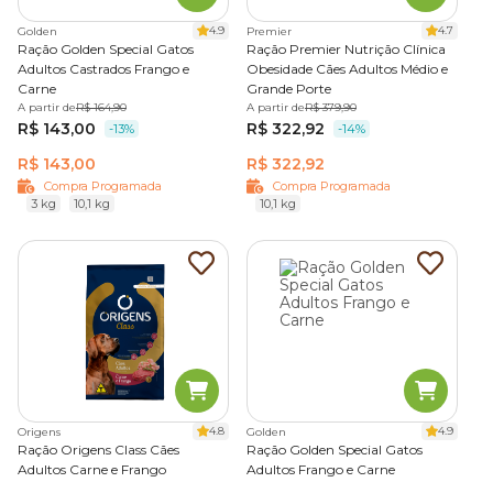
4.9
4.7
Golden
Premier
Ração Golden Special Gatos
Ração Premier Nutrição Clínica
Adultos Castrados Frango e
Obesidade Cães Adultos Médio e
Carne
Grande Porte
A partir de
R$ 164,90
A partir de
R$ 379,90
R$ 143,00
R$ 322,92
-13%
-14%
R$ 143,00
R$ 322,92
Compra Programada
Compra Programada
3 kg
10,1 kg
10,1 kg
4.8
4.9
Origens
Golden
Ração Origens Class Cães
Ração Golden Special Gatos
Adultos Carne e Frango
Adultos Frango e Carne