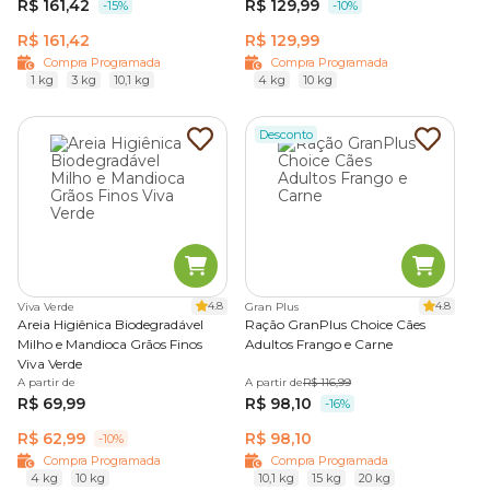
R$ 161,42
R$ 129,99
-15%
-10%
R$ 161,42
R$ 129,99
Compra Programada
Compra Programada
1 kg
3 kg
10,1 kg
4 kg
10 kg
Desconto
4.8
4.8
Viva Verde
Gran Plus
Areia Higiênica Biodegradável
Ração GranPlus Choice Cães
Milho e Mandioca Grãos Finos
Adultos Frango e Carne
Viva Verde
A partir de
A partir de
R$ 116,99
R$ 69,99
R$ 98,10
-16%
R$ 62,99
R$ 98,10
-10%
Compra Programada
Compra Programada
4 kg
10 kg
10,1 kg
15 kg
20 kg