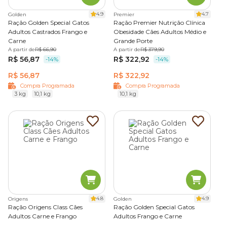
4.9
4.7
Golden
Premier
Ração Golden Special Gatos
Ração Premier Nutrição Clínica
Adultos Castrados Frango e
Obesidade Cães Adultos Médio e
Carne
Grande Porte
A partir de
R$ 66,90
A partir de
R$ 379,90
R$ 56,87
R$ 322,92
-14%
-14%
R$ 56,87
R$ 322,92
Compra Programada
Compra Programada
3 kg
10,1 kg
10,1 kg
4.8
4.9
Origens
Golden
Ração Origens Class Cães
Ração Golden Special Gatos
Adultos Carne e Frango
Adultos Frango e Carne