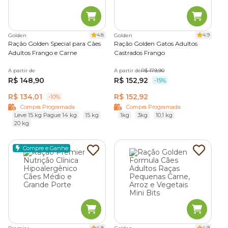
4.8
4.9
Golden
Golden
Ração Golden Special para Cães
Ração Golden Gatos Adultos
Adultos Frango e Carne
Castrados Frango
A partir de
A partir de
R$ 179,90
R$ 148,90
R$ 152,92
-15%
R$ 134,01
R$ 152,92
-10%
Compra Programada
Compra Programada
Leve 15 kg Pague 14 kg
15 kg
1kg
3kg
10,1 kg
20 kg
Compre e Ganhe
4.8
4.9