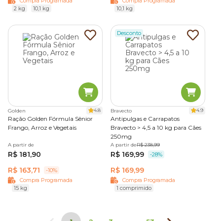
Compra Programada
Compra Programada
2 kg
10,1 kg
10,1 kg
Desconto
4.8
4.9
Golden
Bravecto
Ração Golden Fórmula Sênior
Antipulgas e Carrapatos
Frango, Arroz e Vegetais
Bravecto > 4,5 a 10 kg para Cães
250mg
A partir de
A partir de
R$ 238,99
R$ 181,90
R$ 169,99
-28%
R$ 163,71
R$ 169,99
-10%
Compra Programada
Compra Programada
15 kg
1 comprimido