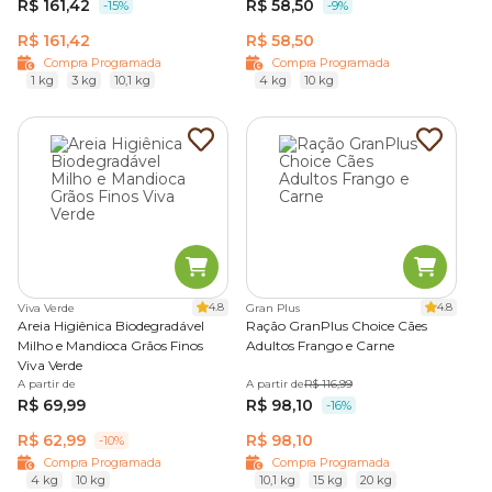
R$ 161,42
R$ 58,50
-15%
-9%
R$ 161,42
R$ 58,50
Compra Programada
Compra Programada
1 kg
3 kg
10,1 kg
4 kg
10 kg
4.8
4.8
Viva Verde
Gran Plus
Areia Higiênica Biodegradável
Ração GranPlus Choice Cães
Milho e Mandioca Grãos Finos
Adultos Frango e Carne
Viva Verde
A partir de
A partir de
R$ 116,99
R$ 69,99
R$ 98,10
-16%
R$ 62,99
R$ 98,10
-10%
Compra Programada
Compra Programada
4 kg
10 kg
10,1 kg
15 kg
20 kg