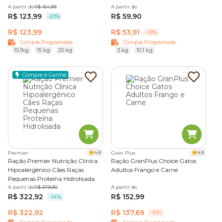
A partir de
R$ 154,99
A partir de
R$ 123,99
R$ 59,90
-20%
R$ 123,99
R$ 53,91
-10%
Compra Programada
Compra Programada
10,1kg
15 kg
20 kg
3 kg
10,1 kg
Compre e Ganhe
4.8
4.8
Premier
Gran Plus
Ração Premier Nutrição Clínica
Ração GranPlus Choice Gatos
Hipoalergênico Cães Raças
Adultos Frango e Carne
Pequenas Proteína Hidrolisada
A partir de
R$ 379,90
A partir de
R$ 322,92
R$ 152,99
-14%
R$ 322,92
R$ 137,69
-10%