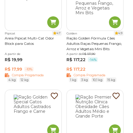
4.7
4.9
Pipicat
Golden
Areia Pipicat Multi-Cat Odor
Ração Golden Fórmula Cães
Block para Gatos
Adultos Raças Pequenas Frango,
Arroz e Vegetais Mini Bits
A partir de
A partir de
R$ 137,90
R$ 19,99
R$ 117,22
-14%
R$ 17,99
R$ 117,22
-10%
Compra Programada
Compra Programada
4 kg
12 kg
1 kg
3 kg
10,1 kg
15 kg