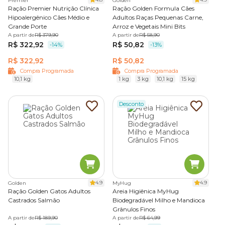
Premier
Golden
Ração Premier Nutrição Clínica
Ração Golden Formula Cães
Hipoalergênico Cães Médio e
Adultos Raças Pequenas Carne,
Grande Porte
Arroz e Vegetais Mini Bits
A partir de
R$ 379,90
A partir de
R$ 58,90
R$ 322,92
R$ 50,82
-14%
-13%
R$ 322,92
R$ 50,82
Compra Programada
Compra Programada
10,1 kg
1 kg
3 kg
10,1 kg
15 kg
Desconto
4.9
4.9
Golden
MyHug
Ração Golden Gatos Adultos
Areia Higiênica MyHug
Castrados Salmão
Biodegradável Milho e Mandioca
Grânulos Finos
A partir de
R$ 189,90
A partir de
R$ 64,99