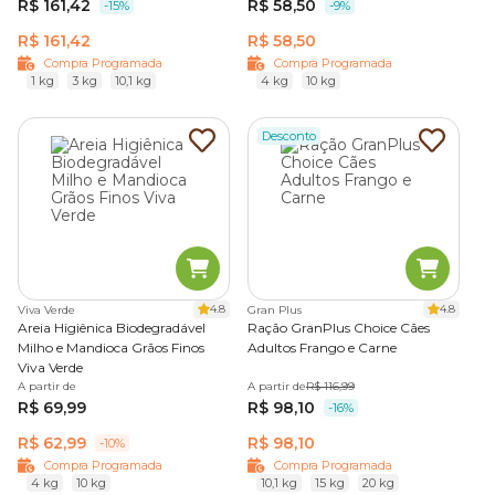
R$ 161,42
R$ 58,50
-15%
-9%
R$ 161,42
R$ 58,50
Compra Programada
Compra Programada
1 kg
3 kg
10,1 kg
4 kg
10 kg
Desconto
4.8
4.8
Viva Verde
Gran Plus
Areia Higiênica Biodegradável
Ração GranPlus Choice Cães
Milho e Mandioca Grãos Finos
Adultos Frango e Carne
Viva Verde
A partir de
A partir de
R$ 116,99
R$ 69,99
R$ 98,10
-16%
R$ 62,99
R$ 98,10
-10%
Compra Programada
Compra Programada
4 kg
10 kg
10,1 kg
15 kg
20 kg