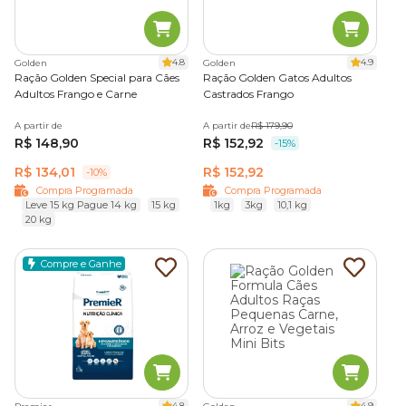
4.8
4.9
Golden
Golden
Ração Golden Special para Cães
Ração Golden Gatos Adultos
Adultos Frango e Carne
Castrados Frango
A partir de
A partir de
R$ 179,90
R$ 148,90
R$ 152,92
-15%
R$ 134,01
R$ 152,92
-10%
Compra Programada
Compra Programada
Leve 15 kg Pague 14 kg
15 kg
1kg
3kg
10,1 kg
20 kg
Compre e Ganhe
4.8
4.9