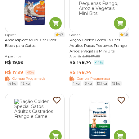
4.7
4.9
Pipicat
Golden
Areia Pipicat Multi-Cat Odor
Ração Golden Fórmula Cães
Block para Gatos
Adultos Raças Pequenas Frango,
Arroz e Vegetais Mini Bits
A partir de
A partir de
R$ 174,90
R$ 19,99
R$ 148,74
-14%
R$ 17,99
R$ 148,74
-10%
Compra Programada
Compra Programada
4 kg
12 kg
1 kg
3 kg
10,1 kg
15 kg