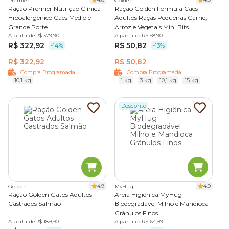
Premier
Golden
Ração Premier Nutrição Clínica
Ração Golden Formula Cães
Hipoalergênico Cães Médio e
Adultos Raças Pequenas Carne,
Grande Porte
Arroz e Vegetais Mini Bits
A partir de
R$ 379,90
A partir de
R$ 58,90
R$ 322,92
R$ 50,82
-14%
-13%
R$ 322,92
R$ 50,82
Compra Programada
Compra Programada
10,1 kg
1 kg
3 kg
10,1 kg
15 kg
Desconto
4.9
4.9
Golden
MyHug
Ração Golden Gatos Adultos
Areia Higiênica MyHug
Castrados Salmão
Biodegradável Milho e Mandioca
Grânulos Finos
A partir de
R$ 189,90
A partir de
R$ 64,99