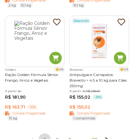
Compra Programada
Compra Programada
2 kg
10,1 kg
10,1 kg
Desconto
4.8
4.9
Golden
Bravecto
Ração Golden Fórmula Sênior
Antipulgas e Carrapatos
Frango, Arroz e Vegetais
Bravecto > 4,5 a 10 kg para Cães
250mg
A partir de
A partir de
R$ 238,50
R$ 181,90
R$ 155,02
-35%
R$ 163,71
R$ 155,02
-10%
Compra Programada
Compra Programada
15 kg
1 comprimido