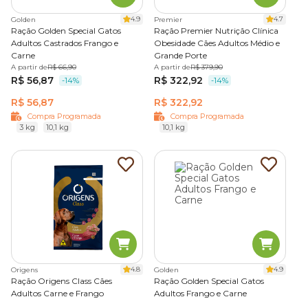
4.9
4.7
Golden
Premier
Ração Golden Special Gatos
Ração Premier Nutrição Clínica
Adultos Castrados Frango e
Obesidade Cães Adultos Médio e
Carne
Grande Porte
A partir de
R$ 66,90
A partir de
R$ 379,90
R$ 56,87
R$ 322,92
-14%
-14%
R$ 56,87
R$ 322,92
Compra Programada
Compra Programada
3 kg
10,1 kg
10,1 kg
4.8
4.9
Origens
Golden
Ração Origens Class Cães
Ração Golden Special Gatos
Adultos Carne e Frango
Adultos Frango e Carne