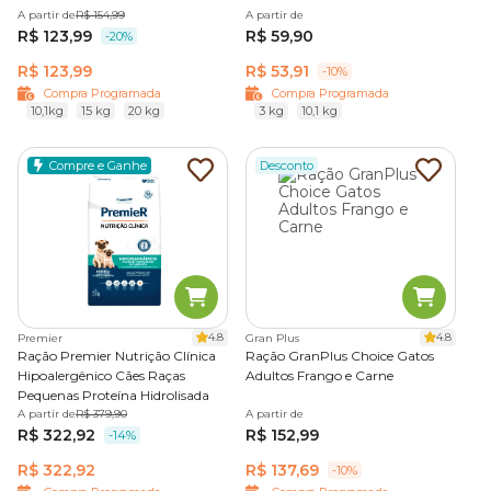
A partir de
R$ 154,99
A partir de
R$ 123,99
R$ 59,90
-20%
R$ 123,99
R$ 53,91
-10%
Compra Programada
Compra Programada
10,1kg
15 kg
20 kg
3 kg
10,1 kg
Compre e Ganhe
Desconto
4.8
4.8
Premier
Gran Plus
Ração Premier Nutrição Clínica
Ração GranPlus Choice Gatos
Hipoalergênico Cães Raças
Adultos Frango e Carne
Pequenas Proteína Hidrolisada
A partir de
R$ 379,90
A partir de
R$ 322,92
R$ 152,99
-14%
R$ 322,92
R$ 137,69
-10%