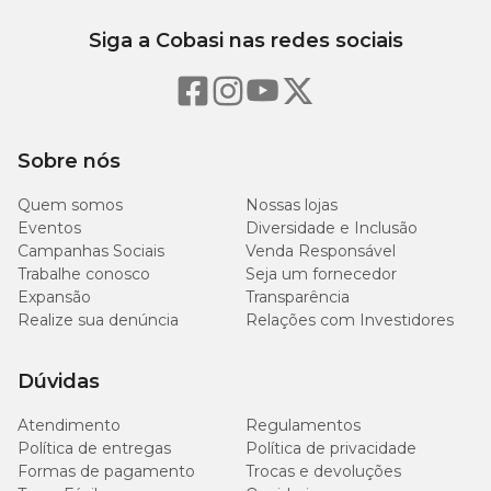
Extrato Etéreo (mín)
(4,50
%)
Siga a Cobasi nas redes sociais
60
Matéria Fibrosa (máx)
(6,00
%)
Sobre nós
45 g/kg
Matéria Mineral (máx)
(4,50
Quem somos
Nossas lojas
%)
Eventos
Diversidade e Inclusão
Campanhas Sociais
Venda Responsável
7000
Trabalhe conosco
Seja um fornecedor
mg/kg
Cálcio (máx)
Expansão
Transparência
(0,70
Realize sua denúncia
Relações com Investidores
%)
700
Dúvidas
mg/kg
Cálcio (mín)
(0,07
Atendimento
Regulamentos
%)
Política de entregas
Política de privacidade
Formas de pagamento
Trocas e devoluções
1500