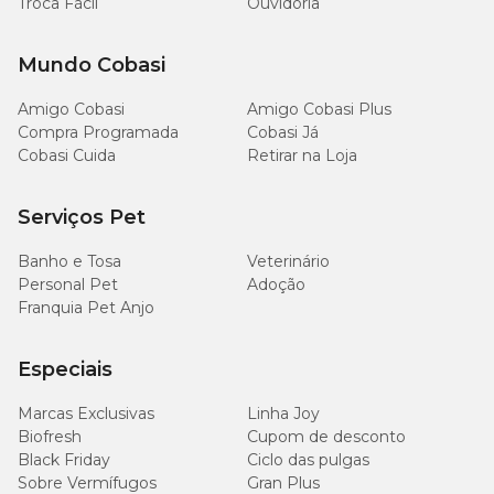
Troca Fácil
Ouvidoria
Fósforo (mín)
mg/kg
(0,15 %)
Mundo Cobasi
Amigo Cobasi
Amigo Cobasi Plus
Compra Programada
Cobasi Já
Cobasi Cuida
Retirar na Loja
Serviços Pet
Banho e Tosa
Veterinário
Personal Pet
Adoção
Franquia Pet Anjo
Especiais
Marcas Exclusivas
Linha Joy
Biofresh
Cupom de desconto
Black Friday
Ciclo das pulgas
Sobre Vermífugos
Gran Plus