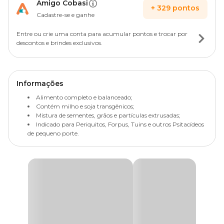
Amigo Cobasi
+
329
pontos
Cadastre-se e ganhe
Entre ou crie uma conta para acumular pontos e trocar por
descontos e brindes exclusivos.
Informações
Alimento completo e balanceado;
Contém milho e soja transgênicos;
Mistura de sementes, grãos e partículas extrusadas;
Indicado para Periquitos, Forpus, Tuins e outros Psitacídeos
de pequeno porte.