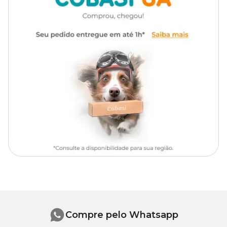
etoxiquim, galato de propila, carbonato de cálcio).
EVENTUAIS SUBSTITUTIVOS:
Aroma de framboesa, aroma de
frutas vermelhas, triguilho, grão de alpiste, óleo vegetal. *OGM a
partir de: Agrobacterium Tumefaciens, Bacillus Thuringiensis,
streptomyces Viridochromogenes. **OGM a partir de:
Agrobacterium Tumefaciens.
Níveis de garantia:
130
g/kg
Umidade (máx)
(13,00
%)
120
g/kg
Proteína Bruta (mín)
(12,00
%)
Compre pelo Whatsapp
45 g/kg