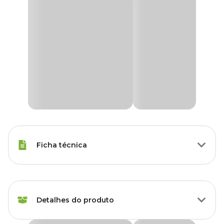
Ficha técnica
Espécies
Periquito
Detalhes do produto
Peso da
25 kg
Ração