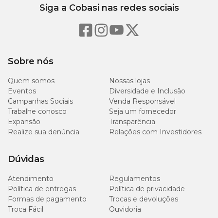
Extrato
Siga a Cobasi nas redes sociais
Etéreo
60 g/kg (6,00 %)
(mín)
Matéria
Fibrosa
55 (5,50 %)
Sobre nós
(máx)
Quem somos
Nossas lojas
Matéria
Eventos
Diversidade e Inclusão
Mineral
50 g/kg (5,00 %)
Campanhas Sociais
Venda Responsável
(máx)
Trabalhe conosco
Seja um fornecedor
Expansão
Transparência
Cálcio
Realize sua denúncia
Relações com Investidores
6000 mg/kg (0,60 %)
(máx)
Dúvidas
Cálcio
1000 mg/kg (0,10 %)
(mín)
Atendimento
Regulamentos
Política de entregas
Política de privacidade
Fósforo
Formas de pagamento
Trocas e devoluções
3000 mg/kg (0,30 %)
(mín)
Troca Fácil
Ouvidoria