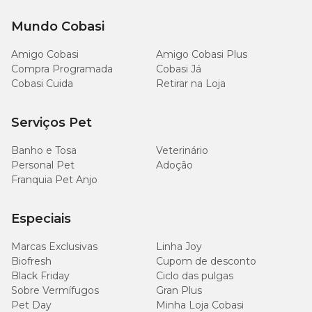
Mundo Cobasi
Na Cobasi você encontra a
Mistura para Canários Pássaro
Forte com um preço
especial! No app, no site ou em nossas lojas
Amigo Cobasi
Amigo Cobasi Plus
físcas.
Compra Programada
Cobasi Já
Cobasi Cuida
Retirar na Loja
Serviços Pet
Banho e Tosa
Veterinário
Personal Pet
Adoção
Franquia Pet Anjo
Especiais
Marcas Exclusivas
Linha Joy
Biofresh
Cupom de desconto
Black Friday
Ciclo das pulgas
Sobre Vermífugos
Gran Plus
Pet Day
Minha Loja Cobasi