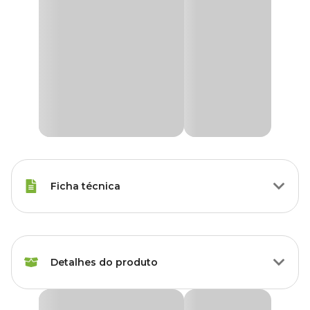
Ficha técnica
Espécies
Canário
Detalhes do produto
Peso da
500 g
Ração
Mistura para Canários Pássaro Forte