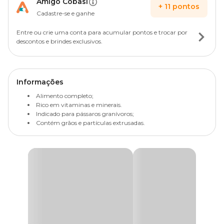
Amigo Cobasi
+
11
pontos
Cadastre-se e ganhe
Entre ou crie uma conta para acumular pontos e trocar por
descontos e brindes exclusivos.
Informações
Alimento completo;
Rico em vitaminas e minerais.
Indicado para pássaros granívoros;
Contém grãos e partículas extrusadas.