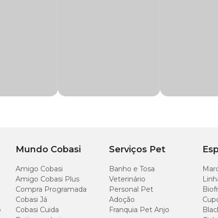
s
Linhaça, Nabão, Níger, Painço, Senha, Triguilho, Óleo de Soja*, Aroma de mel. *
s: Nabão
grãos e farelo de pão
Mundo Cobasi
Serviços Pet
Esp
Amigo Cobasi
Banho e Tosa
Marc
Amigo Cobasi Plus
Veterinário
Linh
Compra Programada
Personal Pet
Biof
Cobasi Já
Adoção
Cup
o
Cobasi Cuida
Franquia Pet Anjo
Blac