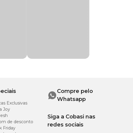
Espécies doadoras do
eciais
Compre pelo
Whatsapp
as Exclusivas
a Joy
resh
Siga a Cobasi nas
om de desconto
redes sociais
k Friday