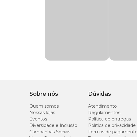
Indicação
Indicada para canário
Alpiste, Aveia sem casca, Farelo de Pão Extrusado, Cilza, 
gene: Agrobacterium tumefaciens. Eventuais substitutivo
Característica
Ração completa com 
Transgênico
Com transgênico
Corante
Sem corante
Aromatizante
Com aromatizante
Sobre nós
Dúvidas
Quem somos
Atendimento
Nossas lojas
Regulamentos
Eventos
Política de entregas
Diversidade e Inclusão
Política de privacidade
Campanhas Sociais
Formas de pagament