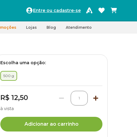
Entre ou cadastre-se
omoções
Lojas
Blog
Atendimento
Escolha uma opção:
500 g
R$ 12,50
1
à vista
Adicionar ao carrinho