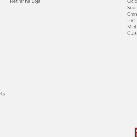
Retirar na Loja
Cicl
Sobr
Gran
Pet
Minh
Guia
ets