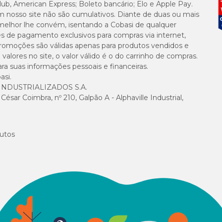
lub, American Express; Boleto bancário; Elo e Apple Pay.
m nosso site não são cumulativos. Diante de duas ou mais
melhor lhe convém, isentando a Cobasi de qualquer
es de pagamento exclusivos para compras via internet,
e promoções são válidas apenas para produtos vendidos e
alores no site, o valor válido é o do carrinho de compras.
suas informações pessoais e financeiras.
asi.
NDUSTRIALIZADOS S.A.
sar Coimbra, nº 210, Galpão A - Alphaville Industrial,
utos