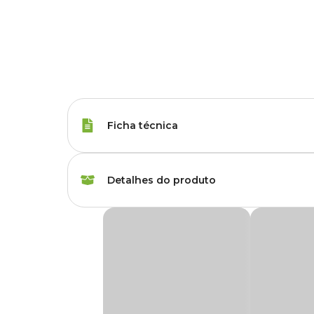
Ficha técnica
Espécies
Canário
Detalhes do produto
Peso da Ração
500 g
Mistura para Canário Sempre Vita
Marca
Sempre Vita
A
Mistura para Canário Sempre Vita
foi formulada pens
para o seu pet uma vida saudável e longa, cheio de vitamin
Gênero
Unissex
Composição