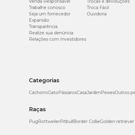
Venda Responsável
Trocas e devoluções
Trabalhe conosco
Troca Fácil
Seja um fornecedor
Ouvidoria
Expansão
Transparência
Realize sua denúncia
Relações com Investidores
Categorias
Cachorro
Gato
Pássaros
Casa
Jardim
Peixes
Outros p
Raças
Pug
Rottweiler
Pitbull
Border Collie
Golden retriever