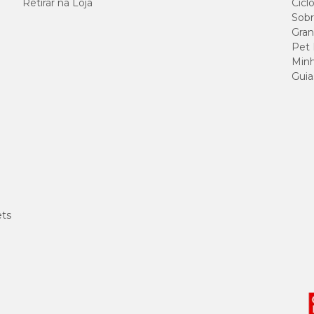
Retirar na Loja
Cicl
Sobr
Gran
Pet
Minh
Guia
ets