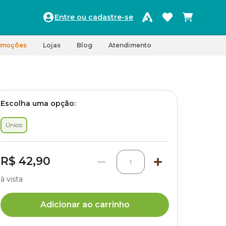
Entre ou cadastre-se
omoções
Lojas
Blog
Atendimento
Escolha uma opção:
Único
R$ 42,90
1
à vista
Adicionar ao carrinho