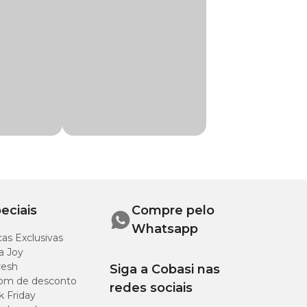
isa para praticar
eciais
Compre pelo
Whatsapp
as Exclusivas
a Joy
resh
Siga a Cobasi nas
om de desconto
redes sociais
k Friday