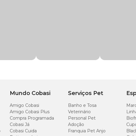
dade da água do seu aquário. Aqui na Cobasi você encontra tudo o que você prec
m preço
especial.
Mundo Cobasi
Serviços Pet
Esp
Amigo Cobasi
Banho e Tosa
Marc
Amigo Cobasi Plus
Veterinário
Linh
Compra Programada
Personal Pet
Biof
Cobasi Já
Adoção
Cup
o
Cobasi Cuida
Franquia Pet Anjo
Blac