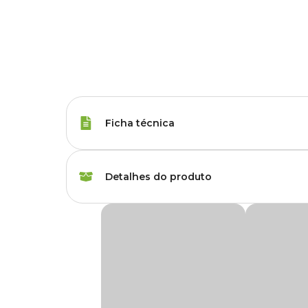
Ficha técnica
Marca
Vigo Ar
Detalhes do produto
Gênero
Unissex
Midia Filtrante Lã e Carvão Vigo Ar
A
Midia Filtrante Lã e Carvão Vigo Ar
é uma manta utili
ideal para a saúde dos peixes.
Produzida com matéria-prima atóxica que garante seguran
filtros internos.