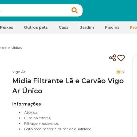
Peixes
Outros pets
Casa
Jardim
Piscina
Pr
ltros e Mídias
Vigo Ar
5
Midia Filtrante Lã e Carvão Vigo
Ar Único
Informações
Atóxica;
Elimina odores;
Filtragem excelente;
Feito com matéria prima de qualidade.