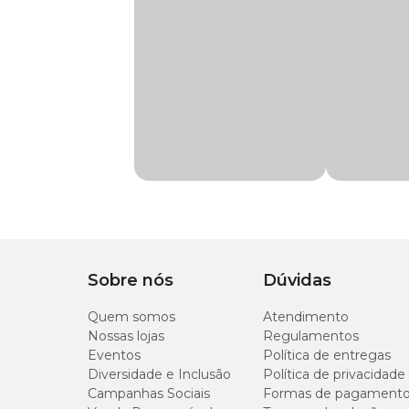
Muito fácil de usar e ótimo para manter a limpeza e quali
aquarismo e a
Mídia Filtrante Lã e Carvão Vigo Ar co
Medidas Aproximadas
Compr: 30cm x Larg: 25cm x Esp: 2cm
Sobre nós
Dúvidas
Quem somos
Atendimento
Nossas lojas
Regulamentos
Eventos
Política de entregas
Diversidade e Inclusão
Política de privacidade
Campanhas Sociais
Formas de pagament