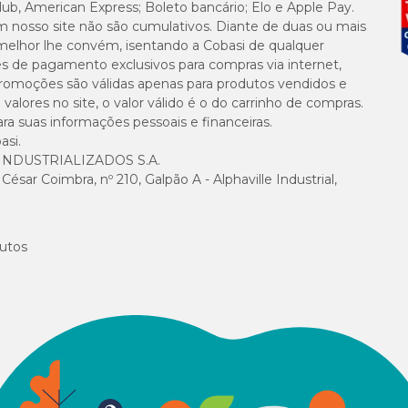
lub, American Express; Boleto bancário; Elo e Apple Pay.
m nosso site não são cumulativos. Diante de duas ou mais
melhor lhe convém, isentando a Cobasi de qualquer
es de pagamento exclusivos para compras via internet,
e promoções são válidas apenas para produtos vendidos e
alores no site, o valor válido é o do carrinho de compras.
suas informações pessoais e financeiras.
asi.
NDUSTRIALIZADOS S.A.
sar Coimbra, nº 210, Galpão A - Alphaville Industrial,
utos