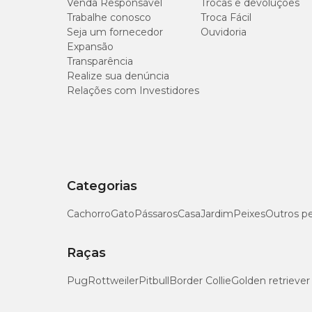
Venda Responsável
Trocas e devoluções
Trabalhe conosco
Troca Fácil
Seja um fornecedor
Ouvidoria
Expansão
Transparência
Realize sua denúncia
Relações com Investidores
Categorias
Cachorro
Gato
Pássaros
Casa
Jardim
Peixes
Outros p
Raças
Pug
Rottweiler
Pitbull
Border Collie
Golden retriever