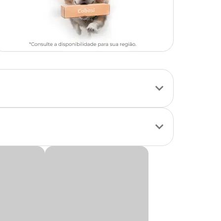
talina, sem odor e
filtros externos ou