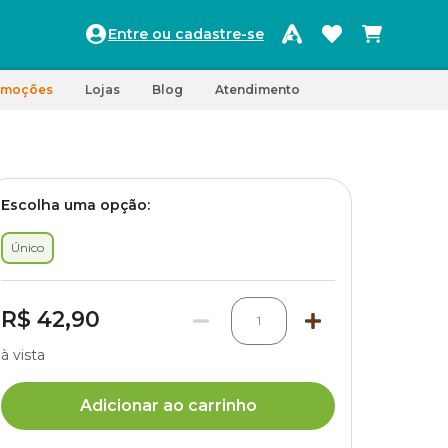
Entre ou cadastre-se
omoções
Lojas
Blog
Atendimento
Escolha uma opção:
Único
R$ 42,90
1
à vista
Adicionar ao carrinho