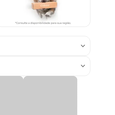
talina, sem odor e
filtros externos ou