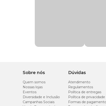
Muito fácil de usar e ótimo para manter a limpeza e quali
aquarismo e a
Mídia Filtrante Lã e Carvão Vigo Ar co
Medidas Aproximadas
Compr: 30cm x Larg: 25cm x Esp: 2cm
Sobre nós
Dúvidas
Quem somos
Atendimento
Nossas lojas
Regulamentos
Eventos
Política de entregas
Diversidade e Inclusão
Política de privacidade
Campanhas Sociais
Formas de pagament