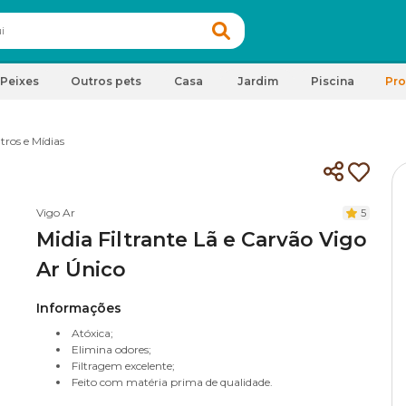
Peixes
Outros pets
Casa
Jardim
Piscina
Pr
ltros e Mídias
Vigo Ar
5
Midia Filtrante Lã e Carvão Vigo
Ar Único
Informações
Atóxica;
Elimina odores;
Filtragem excelente;
Feito com matéria prima de qualidade.