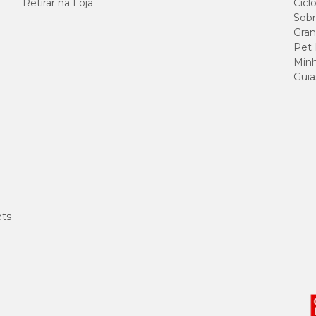
Retirar na Loja
Cicl
Sobr
Gran
Pet
Minh
Guia
ets