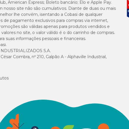
lub, American Express; Boleto bancário; Elo e Apple Pay.
m nosso site não são cumulativos. Diante de duas ou mais
melhor lhe convém, isentando a Cobasi de qualquer
es de pagamento exclusivos para compras via internet,
e promoções são válidas apenas para produtos vendidos e
alores no site, o valor válido é o do carrinho de compras.
suas informações pessoais e financeiras.
asi.
NDUSTRIALIZADOS S.A.
sar Coimbra, nº 210, Galpão A - Alphaville Industrial,
utos