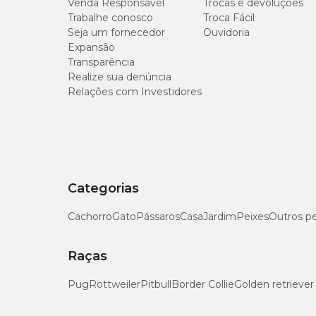
Venda Responsável
Trocas e devoluções
Trabalhe conosco
Troca Fácil
Seja um fornecedor
Ouvidoria
Expansão
Transparência
Realize sua denúncia
Relações com Investidores
Categorias
Cachorro
Gato
Pássaros
Casa
Jardim
Peixes
Outros p
Raças
Pug
Rottweiler
Pitbull
Border Collie
Golden retriever