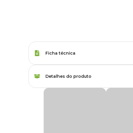
Ficha técnica
Marca
Vigo Ar
Detalhes do produto
Gênero
Unissex
Midia Filtrante Lã e Carvão Vigo Ar
A
Midia Filtrante Lã e Carvão Vigo Ar
é uma manta utili
ideal para a saúde dos peixes.
Produzida com matéria-prima atóxica que garante seguran
filtros internos.