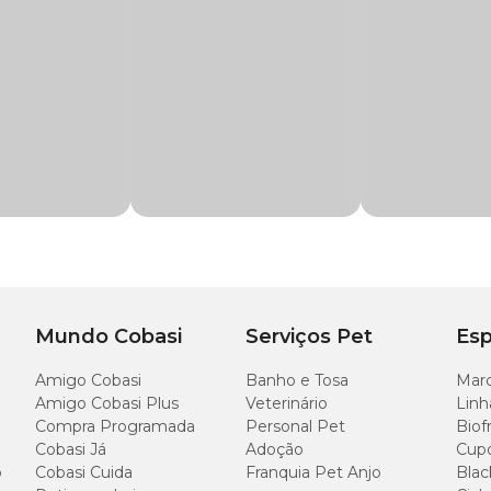
dade da água do seu aquário. Aqui na Cobasi você encontra tudo o que você prec
m preço
especial.
Mundo Cobasi
Serviços Pet
Esp
Amigo Cobasi
Banho e Tosa
Marc
Amigo Cobasi Plus
Veterinário
Linh
Compra Programada
Personal Pet
Biof
Cobasi Já
Adoção
Cup
o
Cobasi Cuida
Franquia Pet Anjo
Blac