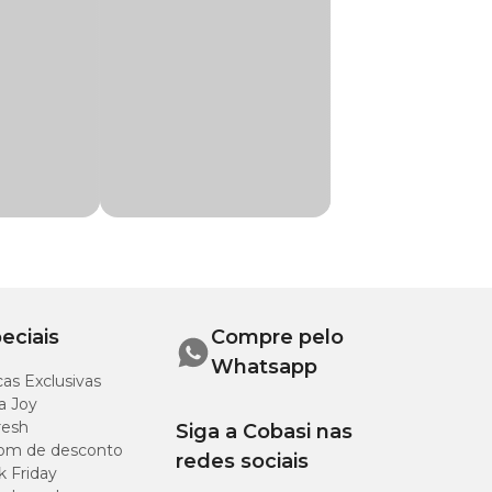
isa para praticar
eciais
Compre pelo
Whatsapp
as Exclusivas
a Joy
resh
Siga a Cobasi nas
om de desconto
redes sociais
k Friday