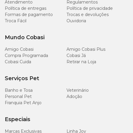
Atendimento
Regulamentos
Vômitos;
Política de entregas
Política de privacidade
Fezes moles;
Diarreia;
Formas de pagamento
Trocas e devoluções
Inapetência.
Troca Fácil
Ouvidoria
Lembrando que essas reações são geralmente transitórias e tendem
Mundo Cobasi
a desaparecer com a interrupção ou final do tratamento.
Amigo Cobasi
Amigo Cobasi Plus
Compra Programada
Cobasi Já
Cobasi Cuida
Retirar na Loja
Serviços Pet
Banho e Tosa
Veterinário
Personal Pet
Adoção
Franquia Pet Anjo
Especiais
Marcas Exclusivas
Linha Joy