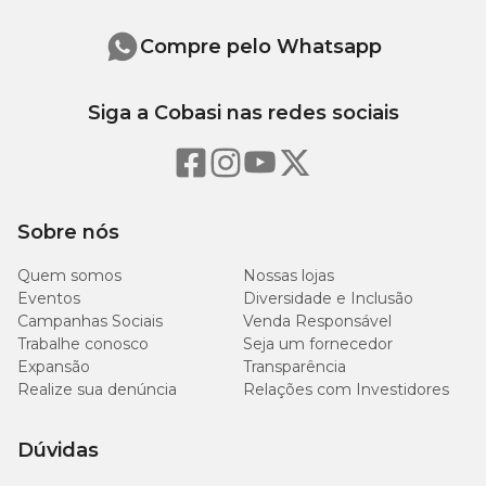
Compre pelo Whatsapp
Contraindicações
O uso do medicamento é contraindicado nos seguintes casos:
Siga a Cobasi nas redes sociais
Animais com menos de 12 meses de idade;
Cadelas e gatas gestantes ou lactantes;
Animais com hipersensibilidade ao meloxicam;
Não administrar com: anticoagulantes, aspirina e outros
AINEs, corticoesteróides e drogas nefrotóxicas;
Sobre nós
Utilizar com cautela em animais com ulceração
gastrointestinal ativa ou sangramento, pacientes com
Quem somos
Nossas lojas
insuficiência hepática, cardíaca ou renal e distúrbios
Eventos
Diversidade e Inclusão
hemorrágicos.
Campanhas Sociais
Venda Responsável
Trabalhe conosco
Seja um fornecedor
Expansão
Transparência
Efeitos colaterais
Realize sua denúncia
Relações com Investidores
O
MeloxiWorld
pode apresentar alguns efeitos colaterais, como:
Dúvidas
Desconforto gastrointestinal;