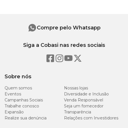
1
1/2
15
comprimido
comprimido
de 3,0 mg
de 3,0 mg
Compre pelo Whatsapp
1
1/2
20
comprimido
comprimido
de 4,0 mg
de 4,0 mg
Siga a Cobasi nas redes sociais
2
1
30
comprimidos
comprimido
de 3,0 mg
de 3,0 mg
Sobre nós
2
1
40
comprimidos
comprimido
Quem somos
Nossas lojas
de 4,0 mg
de 4,0 mg
Eventos
Diversidade e Inclusão
Campanhas Sociais
Venda Responsável
Trabalhe conosco
Seja um fornecedor
Expansão
Transparência
Realize sua denúncia
Relações com Investidores
Mellis Vet 4mg: contraindicações