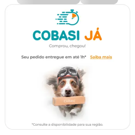
inflamatórios
Mellis Vet 4mg: modo de uso
Composição
Meloxicam
A orientação do laboratório fabricante do
Mellis Vet 4mg
é
administrar o medicamento via oral, ou seja, diretamente na boca
do animal. Para isso, confira a tabela de referência com a dosagem
Embalagem com 10
indicada de acordo com o peso corporal do seu cãozinho.
Apresentação
comprimidos
Segundo
Primeiro
Tipo de Pet
Cachorros
e demais
dia:
Peso do animal
dias:
0,2 mg/kg
(kg)
0,1 mg/kg
1 vez ao
1 vez ao
dia
dia
2
1
5
comprimidos
comprimido
de 0,5 mg
de 0,5 mg
1
1/2
10
comprimido
comprimido
de 2,0 mg
de 2,0 mg