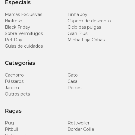
Especiais
Mellis Vet 4mg: composição básica
Marcas Exclusivas
Linha Joy
Biofresh
Cupom de desconto
Cada comprimido de
Mellis Vet 4mg
tem contém os seguintes
Black Friday
Ciclo das pulgas
ingredientes em sua composição:
Sobre Vermífugos
Gran Plus
Meloxicam……:
4mg;
Pet Day
Minha Loja Cobasi
Excipiente q.s.p.:
560mg.
Guias de cuidados
Conheça a linha completa Mellis Vet para cães e gatos
Categorias
Além do
Mellis Vet 4mg
, o anti-inflamatório da Avert Saúde
Cachorro
Gato
Animal conta com outras dosagens. Confira cada uma delas:
Pássaros
Casa
Jardim
Peixes
Mellis Vet 0,2mg.
Outros pets
Mellis Vet 0,5mg.
Mellis Vet 2mg.
Mellis Vet 3mg.
Raças
Pug
Rottweiler
Pitbull
Border Collie
Mellis Vet: dicas de conservação