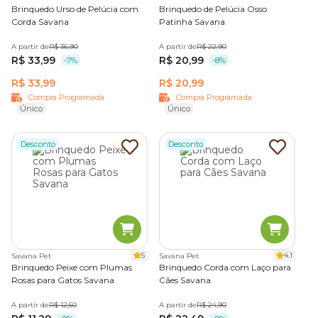
Brinquedo Urso de Pelúcia com
Brinquedo de Pelúcia Osso
Corda Savana
Patinha Savana
A partir de
R$ 36,90
A partir de
R$ 22,90
R$ 33,99
R$ 20,99
-7%
-8%
R$ 33,99
R$ 20,99
Compra Programada
Compra Programada
Único
Único
Desconto
Desconto
5
4.1
Savana Pet
Savana Pet
Brinquedo Peixe com Plumas
Brinquedo Corda com Laço para
Rosas para Gatos Savana
Cães Savana
A partir de
R$ 12,50
A partir de
R$ 24,90