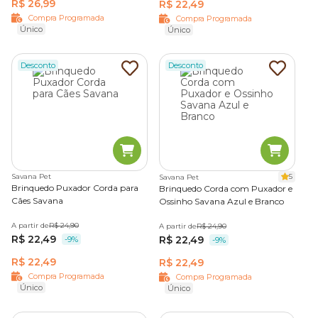
R$ 26,99
R$ 22,49
Compra Programada
Compra Programada
Único
Único
Desconto
Desconto
Savana Pet
5
Savana Pet
Brinquedo Puxador Corda para
Brinquedo Corda com Puxador e
Cães Savana
Ossinho Savana Azul e Branco
A partir de
R$ 24,90
A partir de
R$ 24,90
R$ 22,49
R$ 22,49
-9%
-9%
R$ 22,49
R$ 22,49
Compra Programada
Compra Programada
Único
Único