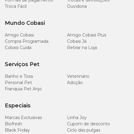
Formas de pagamento
Trocas e devoluções
Troca Fácil
Ouvidoria
Mundo Cobasi
Amigo Cobasi
Amigo Cobasi Plus
Compra Programada
Cobasi Já
Cobasi Cuida
Retirar na Loja
Serviços Pet
Banho e Tosa
Veterinário
Personal Pet
Adoção
Franquia Pet Anjo
Especiais
Marcas Exclusivas
Linha Joy
Biofresh
Cupom de desconto
Black Friday
Ciclo das pulgas