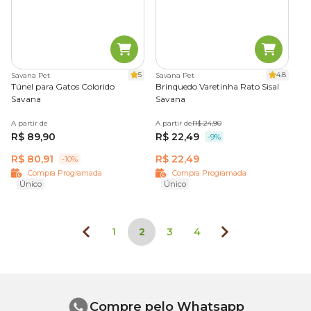
5
4.8
Savana Pet
Savana Pet
Túnel para Gatos Colorido
Brinquedo Varetinha Rato Sisal
Savana
Savana
A partir de
A partir de
R$ 24,90
R$ 89,90
R$ 22,49
-9%
R$ 80,91
R$ 22,49
-10%
Compra Programada
Compra Programada
Único
Único
1
2
3
4
Compre pelo Whatsapp