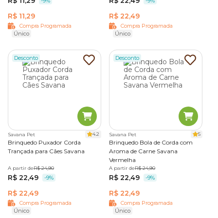
R$ 11,29
R$ 22,49
-9%
-9%
R$ 11,29
R$ 22,49
Compra Programada
Compra Programada
Único
Único
Desconto
Desconto
4.2
5
Savana Pet
Savana Pet
Brinquedo Puxador Corda
Brinquedo Bola de Corda com
Trançada para Cães Savana
Aroma de Carne Savana
Vermelha
A partir de
R$ 24,90
A partir de
R$ 24,90
R$ 22,49
R$ 22,49
-9%
-9%
R$ 22,49
R$ 22,49
Compra Programada
Compra Programada
Único
Único