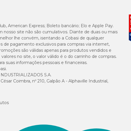
lub, American Express; Boleto bancário; Elo e Apple Pay.
m nosso site não são cumulativos. Diante de duas ou mais
melhor lhe convém, isentando a Cobasi de qualquer
es de pagamento exclusivos para compras via internet,
e promoções são válidas apenas para produtos vendidos e
alores no site, o valor válido é o do carrinho de compras.
suas informações pessoais e financeiras.
asi.
NDUSTRIALIZADOS S.A.
sar Coimbra, nº 210, Galpão A - Alphaville Industrial,
utos