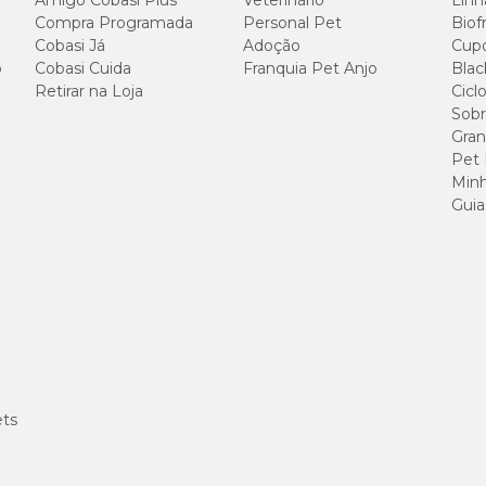
Amigo Cobasi Plus
Veterinário
Linh
Compra Programada
Personal Pet
Biof
Cobasi Já
Adoção
Cup
o
Cobasi Cuida
Franquia Pet Anjo
Blac
Retirar na Loja
Cicl
Sobr
Gran
Pet
Minh
Guia
ets