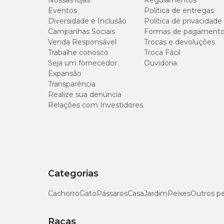
Nossas lojas
Regulamentos
Eventos
Política de entregas
Diversidade e Inclusão
Política de privacidade
Campanhas Sociais
Formas de pagament
Venda Responsável
Trocas e devoluções
Trabalhe conosco
Troca Fácil
Seja um fornecedor
Ouvidoria
Expansão
Transparência
Realize sua denúncia
Relações com Investidores
Categorias
Cachorro
Gato
Pássaros
Casa
Jardim
Peixes
Outros p
Raças