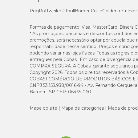
Pug
Rottweiler
Pitbull
Border Collie
Golden retriever
Formas de pagamento:
Visa, MasterCard, Diners C
* As promoções, parcerias e descontos contidos e
promoções, será necessário optar por aquela que 
responsabilidade nesse sentido. Preços e condiçõ
podendo variar nas lojas físicas. Todas as regras 
entregues pela Cobasi. Em caso de divergência de v
COMPRA SEGURA. A Cobasi garante segurança para 
Copyright 2026. Todos os direitos reservados à Cob
COBASI COMÉRCIO DE PRODUTOS BÁSICOS E I
CNPJ 53.153.938/0016-94 - Av. Fernando Cerqueira Cé
Barueri - SP CEP: 06465-060
Mapa do site
Mapa de categorias
Mapa de prod