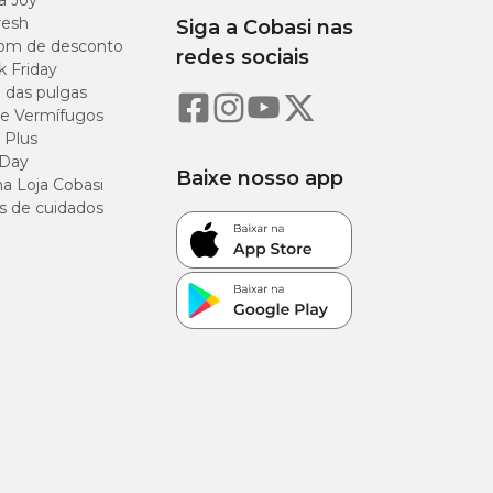
a Joy
resh
Siga a Cobasi nas
om de desconto
redes sociais
k Friday
o das pulgas
e Vermífugos
 Plus
 Day
Baixe nosso app
a Loja Cobasi
s de cuidados