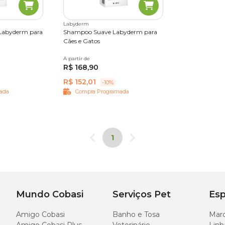
Labyderm
o Labyderm para
Shampoo Suave Labyderm para
Cães e Gatos
A partir de
220 ml
R$ 168,90
R$ 152,01
-10%
ada
Compra Programada
1
Mundo Cobasi
Serviços Pet
Esp
Amigo Cobasi
Banho e Tosa
Marc