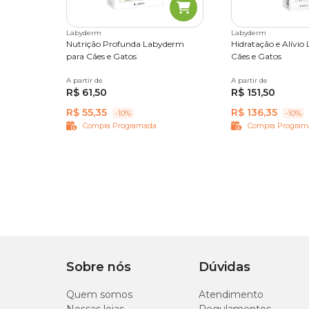
Labyderm
Labyderm
Nutrição Profunda Labyderm
Hidratação e Alívi
para Cães e Gatos
Cães e Gatos
A partir de
Até 20 kg
Acima de 20 kg
A partir de
100 ml
R$ 61,50
R$ 151,50
R$ 55,35
R$ 136,35
-10%
-10%
Compra Programada
Compra Program
Sobre nós
Dúvidas
Quem somos
Atendimento