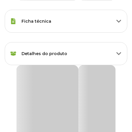
Ficha técnica
Voltagem
110 V, 220 V
Detalhes do produto
Marca
Soma
Cor
Preto
Luminária LED X3 5W Soma
A
Luminária LED Soma
é ideal para a iluminação de aquários
Gênero
Unissex
ornamentais de água doce ou salgada, ilumminando e realçando a
coloração dos peixes e plantas. Fácil de instalar, é só encaixar no
vidro.
Material
Plástico
Com alta luminosidade, a
Luminária LED X3 5W Soma
possui
longa vida útil, baixa emissão de calor e é muito econômica, pois
seu consumo é até 60% menor dos que as luminárias com
iluminação fluorescente. Ideal para aquários de 30cm de