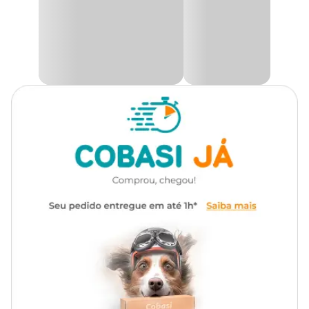
comprimento e 20cm de largura.
Especificações técnicas
Suporte com 5cm para vidros de até 5mm;
Potência: 5W;
12 LEDs brancos;
Interruptor Liga/Desliga.
Medidas aproximadas
Comprimento: 13cm
Largura: 4cm
Altura de topo: 3,5cm