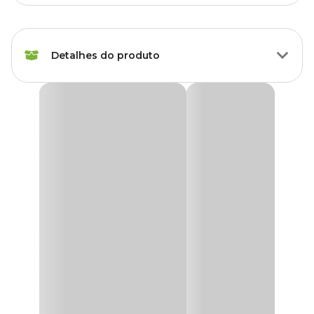
Raças Minis, Raças Pequenas,
Porte
Raças Médias, Raças Grandes
Detalhes do produto
Idade
Adulto, Sênior
Auritec Syntec 100ml - Loção para Higiene do
Raças de
Conduto Auditivo de Cães e Gatos
Todas as Raças
Cachorro
A
Auritec
é uma loção com ação antisséptica e ceruminolítica
indicada para promover a higiene do conduto auditivo de cães e
Marca
Syntec
gatos. A sua fórmula foi desenvolvida à base de ácido lático, ácido
salicílico e camomila, eficaz na dissolução do excesso de cerúmen
do pavilhão auricular dos pets.
Gênero
Unissex
Além disso, a
Auritec Syntec
ajuda a aliviar condições
inflamatórias, infecciosas e parasitárias na região auditiva. Saiba
mais!
Para que serve o Auritec?