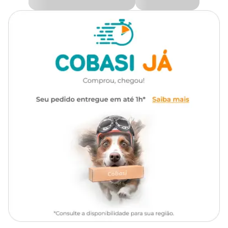
As estruturas que compõem os
ouvidos dos cães e gatos
são
muito delicadas e precisam de cuidados com a higienização do
pavilhão auricular e do conduto auditivo. Para evitar inflamações,
alergias e outros desconfortos, a
Syntec
desenvolveu uma solução
otológica que contém:
Auritec - ácido Lático
Com ação umectante, essa substância age na hidratação da pele,
atraindo água para a superfície da região.
Auritec - ácido Salicílico
Sua função, como sebo-regulador, é controlar a produção de
sebo/oleosidade, importante para melhorar a aparência da pele.
Auritec - extrato de Camomila
Promove um efeito calmante, responsável por aliviar desconforto,
dores e neutralizar odores indesejáveis.