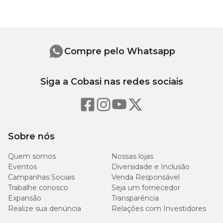
Auritec: vantagens e benefícios solução
A solução
Auritec 100ml (Loção para Higiene do Conduto
Auditivo)
promove uma série de benefícios para cães e gatos,
Compre pelo Whatsapp
como:
Fácil de administrar;
Siga a Cobasi nas redes sociais
Auxilia no tratamento das afecções de ouvidos;
Combate desconforto causado por microrganismos no
pavilhão auditivo dos pets;
Ajuda a manter a higienização dos ouvidos em dia.
Sobre nós
Auritec - composição
Quem somos
Nossas lojas
Eventos
Cada 100ml contém:
Diversidade e Inclusão
Campanhas Sociais
Venda Responsável
Ácido Lático: 2,5g;
Trabalhe conosco
Seja um fornecedor
Ácido Salicílico: 0,1g;
Expansão
Transparência
Extrato Glicólico de Camomila: 1g;
Realize sua denúncia
Relações com Investidores
Veículo q.s.p.: 100ml.