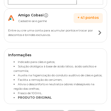
Amigo Cobasi
+
41
pontos
Cadastre-se e ganhe
Entre ou crie uma conta para acumular pontos e trocar por
descontos e brindes exclusivos.
Informações
Indicado para cães e gatos;
Solução otológica à base de ácido lático, ácido salicílico e
camomila;
Auxilia na higienização do conduto auditivo de cães e gatos;
Facilita a remoção do cerúmen;
Alivia o desconforto e neutraliza odores indesejáveis na
região das orelhas;
Frasco de 100mL.
PRODUTO ORIGINAL