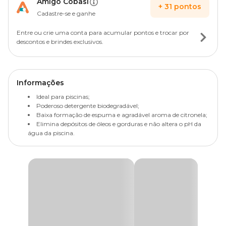
Amigo Cobasi
+
31
pontos
Cadastre-se e ganhe
Entre ou crie uma conta para acumular pontos e trocar por
descontos e brindes exclusivos.
Informações
Ideal para piscinas;
Poderoso detergente biodegradável;
Baixa formação de espuma e agradável aroma de citronela;
Elimina depósitos de óleos e gorduras e não altera o pH da
água da piscina.