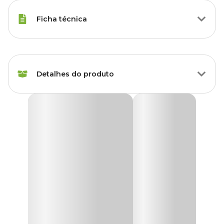
Ficha técnica
Marca
FG Import
Detalhes do produto
Cor
Preto
Gênero
Unissex
Limitador de Grama FG Import
O
Limitador de Grama FG Import
é ideal para que a grama não
se alastre ou que as pedras decorativas não se misturem ao
gramado.
Além de tudo isso, confere um belo acabamento ao canteiro
mantendo seu formato original por muito mais tempo.
Para dar mais harmonia ao seu jardim, você encontra o
Limitador de Grama FG Import com preço
especial. Ele separa
pedras e outros materiais da grama mantendo o desenho original
do jardim.