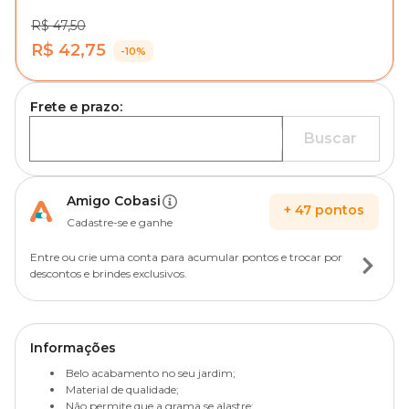
R$ 47,50
R$ 42,75
-10%
Frete e prazo:
Buscar
Amigo Cobasi
+
47
pontos
Cadastre-se e ganhe
Entre ou crie uma conta para acumular pontos e trocar por
descontos e brindes exclusivos.
Informações
Belo acabamento no seu jardim;
Material de qualidade;
Não permite que a grama se alastre;