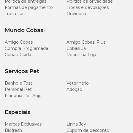
Política de entregas
Política de privacidade
Onde comprar Lexin com preço baixo?
Formas de pagamento
Trocas e devoluções
Troca Fácil
Ouvidoria
Para você que está procurando
Lexin 300mg com preço baixo
,
a Cobasi é o melhor lugar! Aqui você encontra tudo o que seu
Mundo Cobasi
animal de estimação precisa com as melhores ofertas. Compre
pelo site, App ou em nossas lojas físicas.
Amigo Cobasi
Amigo Cobasi Plus
Compra Programada
Cobasi Já
Cobasi Cuida
Retirar na Loja
Serviços Pet
Banho e Tosa
Veterinário
Personal Pet
Adoção
Franquia Pet Anjo
Especiais
Marcas Exclusivas
Linha Joy
Biofresh
Cupom de desconto