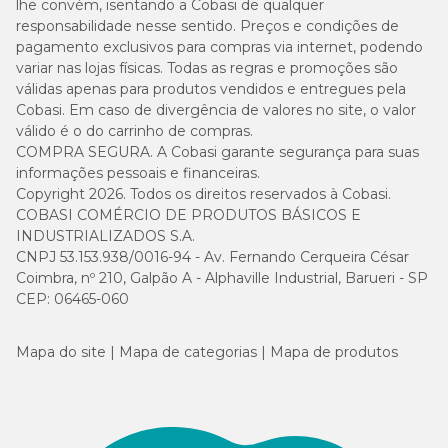
lhe convém, isentando a Cobasi de qualquer
UFC/g
responsabilidade nesse sentido. Preços e condições de
pagamento exclusivos para compras via internet, podendo
4,9 x
variar nas lojas físicas. Todas as regras e promoções são
8
Enterococcus faecium (mín.)
10
válidas apenas para produtos vendidos e entregues pela
UFC/g
Cobasi. Em caso de divergência de valores no site, o valor
válido é o do carrinho de compras.
4,9 x
COMPRA SEGURA. A Cobasi garante segurança para suas
8
Lacticaseibacillus casei (mín.)
10
informações pessoais e financeiras.
UFC/g
Copyright 2026. Todos os direitos reservados à Cobasi.
COBASI COMÉRCIO DE PRODUTOS BÁSICOS E
3,6 x
INDUSTRIALIZADOS S.A.
8
Lactobacillus lactis (mín.)
10
CNPJ 53.153.938/0016-94 - Av. Fernando Cerqueira César
UFC/g
Coimbra, nº 210, Galpão A - Alphaville Industrial, Barueri - SP
CEP: 06465-060
2,4 x
8
Bacilus subtilis (mín.)
10
UFC/g
Mapa do site
Mapa de categorias
Mapa de produtos
2,4 x
8
Bifidobacterium bifidum (mín.)
10
UFC/g