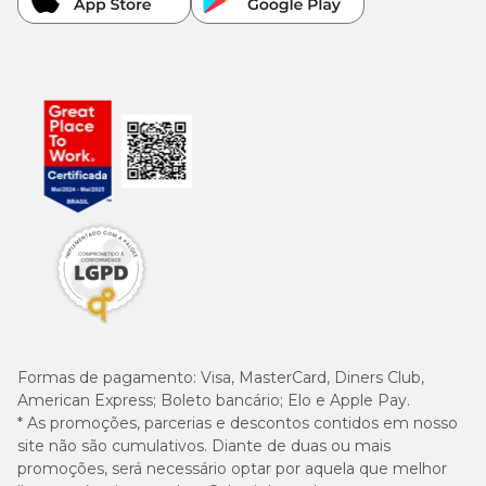
1.724,8
Vitamina B5 (mín.)
mg/kg
150
Biotina (mín.)
mg/kg
100
Vitamina B12 (mín.)
µg/kg
Níveis de Garantia por dose de produto
Formas de pagamento:
Visa, MasterCard, Diners Club,
8
1,6 x 10
Saccharomyces cerevisiae (mín.)
American Express; Boleto bancário; Elo e Apple Pay.
UFC
* As promoções, parcerias e descontos contidos em nosso
site não são cumulativos. Diante de duas ou mais
6,2 x
promoções, será necessário optar por aquela que melhor
8
Lactobacillus acidophilus (mín.)
10