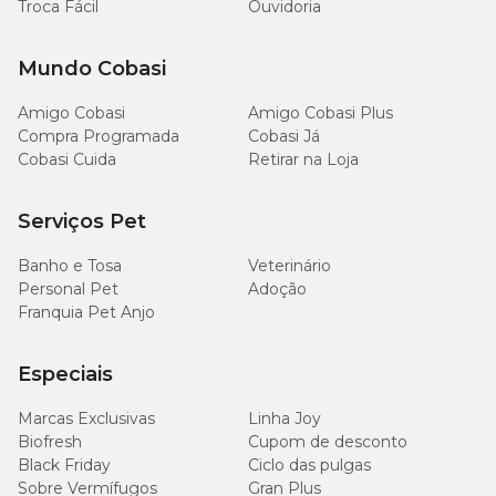
2,7 x
Troca Fácil
Ouvidoria
Apresentação
Gel em seringa com 12 ml.
8
Lacticaseibacillus casei (mín.)
10
UFC/g
Mundo Cobasi
8
2 x 10
Lactobacillus lactis (mín.)
Amigo Cobasi
Amigo Cobasi Plus
UFC/g
Compra Programada
Cobasi Já
Cobasi Cuida
Retirar na Loja
8
1,3 x 10
Bacilus subtilis (mín.)
UFC/g
Serviços Pet
8
1,3 x 10
Bifidobacterium bifidum (mín.)
UFC/g
Banho e Tosa
Veterinário
Personal Pet
Adoção
Franquia Pet Anjo
39,2
Taurina (mín.)
g/kg
Especiais
24,5
Glutamina (mín.)
g/kg
Marcas Exclusivas
Linha Joy
Biofresh
Cupom de desconto
Black Friday
Ciclo das pulgas
Inulina (mín.)
12 g/kg
Sobre Vermífugos
Gran Plus