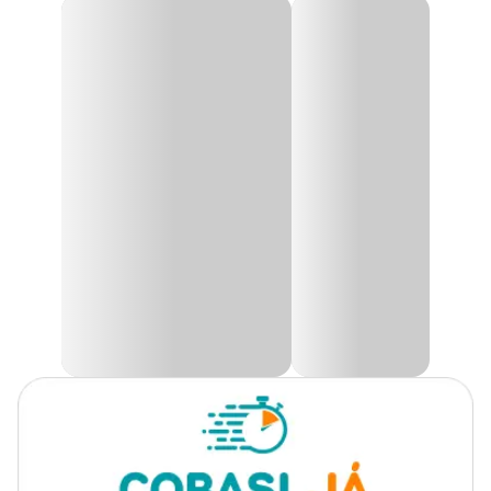
Aplicação
Lactobac Cat Plus Organnact Suplemento
Vitamínico
Idade
Filhote, Adulto, Sênior
O
Lactobac Cat Plus Organnact Suplemento Vitamínico
foi
desenvolvido especialmente para gatos de todas as idades,
Marca
Organnact
garantindo o suporte nutricional necessário para uma vida
saudável.
Gênero
Unissex
Enriquecido com probióticos e prebióticos, o
Suplemento
Lactobac Plus
é indicado para auxiliar no equilíbrio da
microbiota intestinal dos felinos, promovendo uma digestão
Indicado para gatos de todas
eficiente e um sistema imunológico fortalecido.
as idades para auxiliar no
Indicação
equilíbrio da microbiota
Ideal para melhorar a saúde intestinal, o
Lactobac Cat Plus
é a
intestinal.
escolha certa para tutores que desejam proporcionar um cuidado
completo e eficaz para seus gatos. Com sua fórmula avançada, ele
não apenas contribui para o bem-estar do seu pet, mas também
Biotina, cianocobalamina,
ajuda a manter o equilíbrio natural do organismo, garantindo que
os gatos estejam sempre em sua melhor forma.
cloreto de colina, D-
pantotenato de cálcio, L-
Só na Cobasi você encontra o
Lactobac Cat Plus Organnact
arginina, L-glutamina,
Suplemento Vitamínic com preço
especial. Compre pelo site,
mononitrato de tiamina,
app ou em uma de nossas lojas.
niacina (ácido nicotínico),