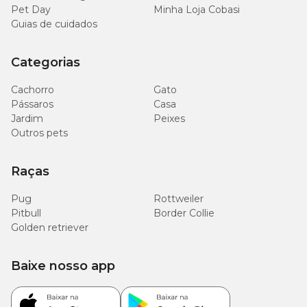
Pet Day
Minha Loja Cobasi
5.544
Vitamina B6 (mín.)
Guias de cuidados
mg/kg
Categorias
15,5
Proteína bruta (mín.)
g/kg
Cachorro
Gato
Pássaros
Casa
2.550
Mananoligossacarídeos (mín.)
Jardim
Peixes
mg/kg
Outros pets
2.220
Colina (mín.)
mg/kg
Raças
Pug
Rottweiler
2.189
Vitamina B3 (mín.)
mg/kg
Pitbull
Border Collie
Golden retriever
1.970
Arginina (mín.)
mg/kg
Baixe nosso app
1.813
Vitamina B1 (mín.)
mg/kg