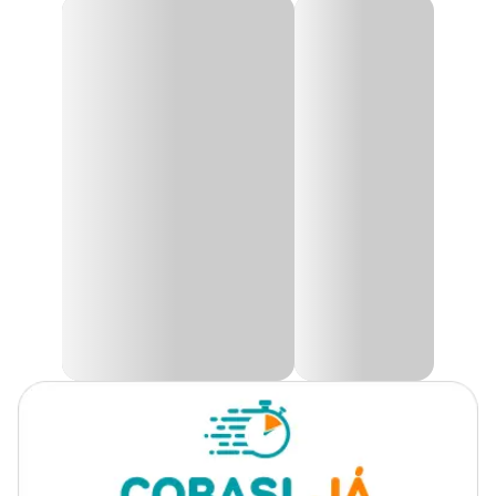
Material
Acrílico
Lã de Vidro para Filtro TudoPet
Com a
Lã de Vidro para Filtro TudoPet
seu aquário ficará com
a água mais limpa e cristalina. A lã de vidro tem como função
retirar as partículas em suspensão da água auxiliando na filtragem
mecânica do aquário.
Feita em fibra sintética, ideal para filtros internos, externos e
canisters, pode ser colocado no filtro diretamente no ingresso da
água tratando as impurezas de maiores dimensões. Nas saídas de
água, impedindo a passagem de partes descascadas de materiais
de filtragens.
Encontre a maior variedade de acessórios para aquários como a
Lã
de Vidro para Filtro TudoPet com preço
especial só aqui na
Cobasi! Compre pelo site, pelo App ou em uma das lojas físicas.