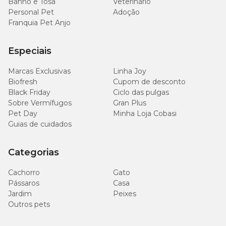
Banho e Tosa
Veterinário
Personal Pet
Adoção
Franquia Pet Anjo
Especiais
Marcas Exclusivas
Linha Joy
Biofresh
Cupom de desconto
Black Friday
Ciclo das pulgas
Sobre Vermífugos
Gran Plus
Pet Day
Minha Loja Cobasi
Guias de cuidados
Categorias
Cachorro
Gato
Pássaros
Casa
Jardim
Peixes
Outros pets