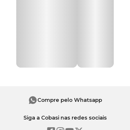
dois rolos com 20 saquinhos higiênicos de 30 cm x 22 cm cada.
Como usar o saquinho coletor de fezes
Coloque a mão dentro do saquinho como se fosse uma luva e
recolha os dejetos do seu pet. Inverta o saquinho deixando os
detritos para dentro e feche com cuidado. Pronto, agora é só jogar
o saquinho no lixo.
Torne os passeios com seu pet ainda mais agradáveis. Só aqui na
Cobasi, você encontra o
Kit Higiênico Cata Caca Com Refil
MyHug Cinza com preço
incrível. Compre pelo site, app ou
traga o seu melhor amigo para nos visitar em uma das nossas lojas
e conhecer toda linha de
Produtos MyHug
.
Compre pelo Whatsapp
Siga a Cobasi nas redes sociais