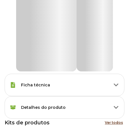
Ficha técnica
Raças Minis, Raças Pequenas,
Porte
Detalhes do produto
Raças Médias, Raças Grandes
Kits de produtos
Ver todos
Idade
Filhote, Adulto, Sênior
Kit Higiênico Cata Caca Com Refil MyHug Cinza