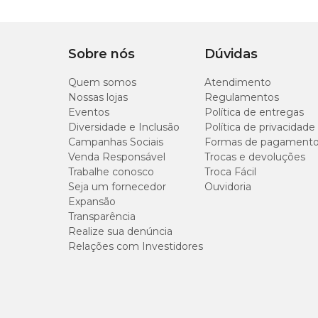
Largura total: 70 cm + 01 extensor de 10 cm;
Permite extensor?
Sim
Peso: 3 kg.
Material
Trava de
Sobre nós
Dúvidas
Manual
fechamento
Quem somos
Aço carbono, esmaltado com tinta epox, ponteiras em P
Atendimento
Nossas lojas
Regulamentos
Fixação
Pressão
Eventos
Política de entregas
Diversidade e Inclusão
Política de privacidade
Campanhas Sociais
Formas de pagament
Tipo de produto
Grade para porta
Venda Responsável
Trocas e devoluções
Trabalhe conosco
Troca Fácil
Indicação
deal para delimitar á
Seja um fornecedor
Ouvidoria
Expansão
Transparência
Componentes
Grade 70 cm + 01 ex
Realize sua denúncia
Relações com Investidores
Diferencial
Sistema de abertura d