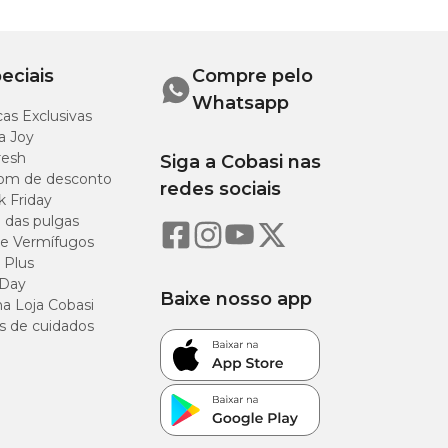
eciais
Compre pelo
Whatsapp
as Exclusivas
a Joy
resh
Siga a Cobasi nas
om de desconto
redes sociais
k Friday
o das pulgas
e Vermífugos
e possam representar riscos.
 Plus
 Day
Baixe nosso app
a Loja Cobasi
s de cuidados