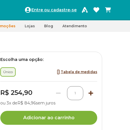
Entre ou cadastre-se
omoções
Lojas
Blog
Atendimento
Escolha uma opção:
Único
Tabela de medidas
R$ 254,90
1
ou 3x de
R$ 84,96
sem juros
Adicionar ao carrinho