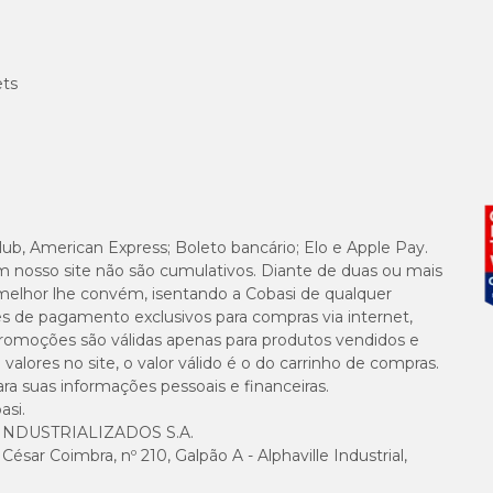
ets
lub, American Express; Boleto bancário; Elo e Apple Pay.
m nosso site não são cumulativos. Diante de duas ou mais
melhor lhe convém, isentando a Cobasi de qualquer
es de pagamento exclusivos para compras via internet,
e promoções são válidas apenas para produtos vendidos e
alores no site, o valor válido é o do carrinho de compras.
suas informações pessoais e financeiras.
asi.
NDUSTRIALIZADOS S.A.
sar Coimbra, nº 210, Galpão A - Alphaville Industrial,