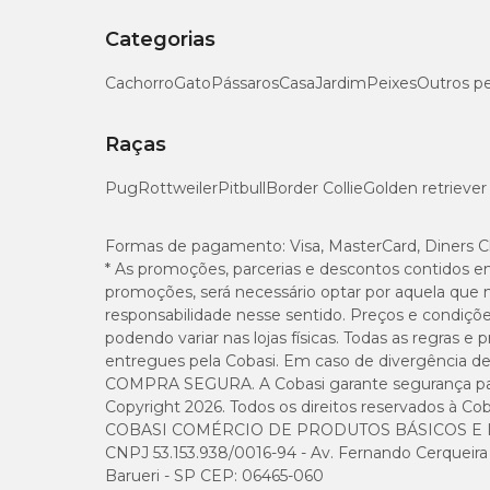
Categorias
Cachorro
Gato
Pássaros
Casa
Jardim
Peixes
Outros p
Raças
Pug
Rottweiler
Pitbull
Border Collie
Golden retriever
Formas de pagamento:
Visa, MasterCard, Diners C
* As promoções, parcerias e descontos contidos e
promoções, será necessário optar por aquela que 
responsabilidade nesse sentido. Preços e condiçõ
podendo variar nas lojas físicas. Todas as regras 
entregues pela Cobasi. Em caso de divergência de v
COMPRA SEGURA. A Cobasi garante segurança para 
Copyright 2026. Todos os direitos reservados à Cob
COBASI COMÉRCIO DE PRODUTOS BÁSICOS E I
CNPJ 53.153.938/0016-94 - Av. Fernando Cerqueira Cé
Barueri - SP CEP: 06465-060