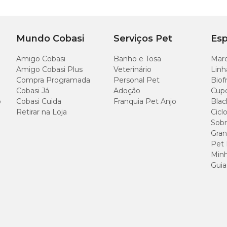
Mundo Cobasi
Serviços Pet
Esp
P, borboletas com parafuso em em aço, PVC e PP HOMO.
Amigo Cobasi
Banho e Tosa
Marc
Amigo Cobasi Plus
Veterinário
Linh
Compra Programada
Personal Pet
Biof
Cobasi Já
Adoção
Cup
o
Cobasi Cuida
Franquia Pet Anjo
Blac
Retirar na Loja
Cicl
Sobr
reas, impedindo o acesso à escadas, cozinhas ou outros locais qu
Gran
Pet
Minh
tensor de 10 cm
Guia
upla permite que a porta seja aberta para os dois lados.