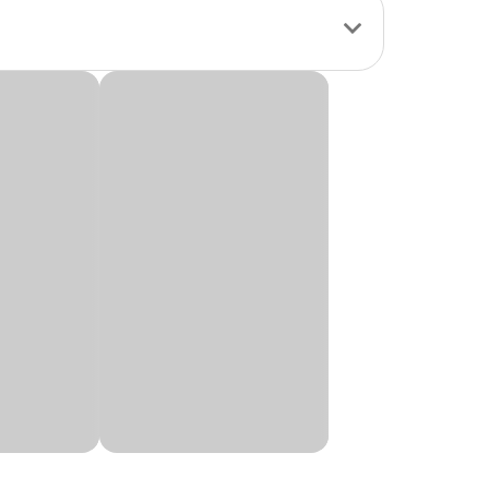
a da instalação.
ra você e proteção
ara porta
pode ser
e que ela seja
a. E aqui na Cobasi,
go pra passear em